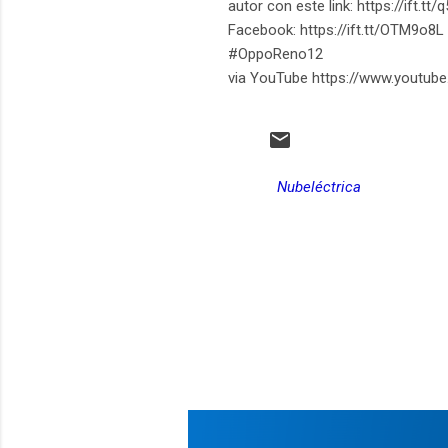
autor con este link: https://ift.t
Facebook: https://ift.tt/OTM9o8L 
#OppoReno12
via YouTube https://www.youtub
Nubeléctrica
C
o
m
e
n
t
a
r