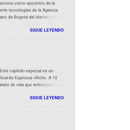
osiciona como epicentro de la
erte tecnologías de la Agencia
ario de Bogotá del Idartes y la
r aeroespacial para inspirar a
SIGUE LEYENDO
ompetencia mundial que opera en
 espaciales como satélites y
rio (calle 26B #5-93), in...
Este capítulo especial es un
Ricardo Espinosa «Richi». A 10
lato de vida que entrecruza la
 del origen de la narrativa de este
SIGUE LEYENDO
ven librera de Barichara y de
tamente de una novela de espías
ibros reunidos por Richi hoy se
Sociales! Facebook:
an...