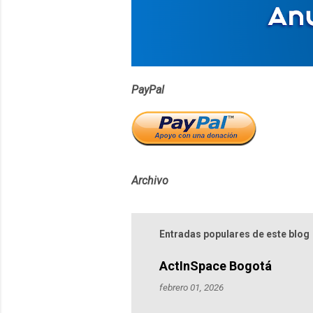
i
o
s
PayPal
Archivo
Entradas populares de este blog
ActInSpace Bogotá
febrero 01, 2026