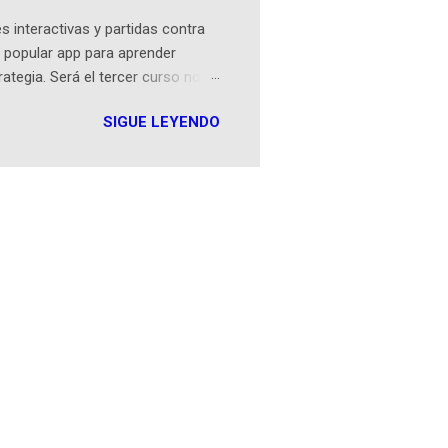
 interactivas y partidas contra
 popular app para aprender
rategia. Será el tercer curso no
n iOS a mediados de mayo y
SIGUE LEYENDO
como mover un alfil, hasta jugar
iones cortas, interactivas, con
s enseñó francés, ahora nos
plicación Duolingo fue lanzada
ha empeza...