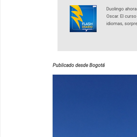
Duolingo ahora 
Oscar. El curs
idiomas, sorpre
lingüístico de
estará disponib
partidas comple
personajes sim
convierta en j
Publicado desde Bogotá
en 2012 y cuen