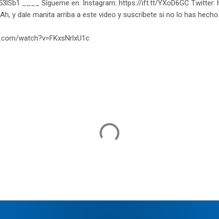
t/q53lSb1 ____ Sígueme en: Instagram: https://ift.tt/YXoD6GC Twitter:
Ah, y dale manita arriba a este video y suscríbete si no lo has hec
e.com/watch?v=FKxsNrlxU1c