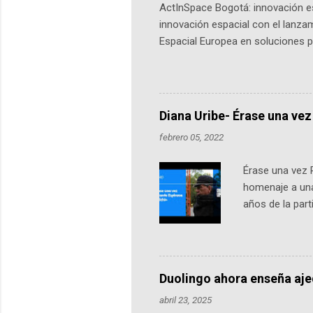
ActInSpace Bogotá: innovación es
innovación espacial con el lanza
Espacial Europea en soluciones pr
Universidad de los Andes, reúne a
emprendedores y estudiantes. Qu
más de 60 ciudades, donde partic
datos orbitales. En Bogotá, arranc
Diana Uribe- Érase una vez
febrero 05, 2022
Érase una vez 
homenaje a una
años de la par
literatura, la h
podcast, de dón
nuestro protag
Notas del episo
Duolingo ahora enseña aj
pueden consult
abril 23, 2025
https://ift.tt/W