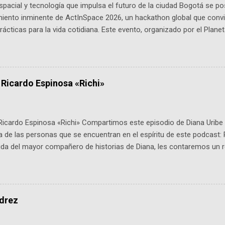
pacial y tecnología que impulsa el futuro de la ciudad Bogotá se p
miento inminente de ActInSpace 2026, un hackathon global que convi
ácticas para la vida cotidiana. Este evento, organizado por el Planet
 expertos como el presidente de Airbus Colombia y líderes del secto
é es ActInSpace y por qué importa en Bogotá ActInSpace es una c
ipantes tienen 24 horas para idear startups basadas en tecnologías
a con un evento gratuito el 30 de enero a las 10:00 a. m. en el Planeta
 Ricardo Espinosa «Richi»
Ricardo Espinosa «Richi» Compartimos este episodio de Diana Uribe 
 de las personas que se encuentran en el espíritu de este podcast: 
tida del mayor compañero de historias de Diana, les contaremos un re
istoria, el cine, los cómics, la fantasía y el amor. También hablaremos
de viene "la fuerza poderosa", del relato viviente que encarna una jo
onista: un personaje de gabán y sombrero que parecía sacado direc
dio: -La colección Ricardo Espinosa: los cómics, las novelas y los l
edrez
ar en la Biblioteca Luis Ángel Arango ¡Síguenos en nuestras Redes 
q25SBg Instagram: https://ift.tt/UPfSeo3 Twitter: https://twitter.com/di