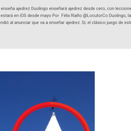
enseña ajedrez Duolingo enseñará ajedrez desde cero, con lecciones
o estará en iOS desde mayo Por Félix Riaño @LocutorCo Duolingo, la
ndió al anunciar que va a enseñar ajedrez. Sí, el clásico juego de est
 la app, después de música y matemáticas. Comenzará como beta e
le primero en inglés. Los usuarios aprenderán desde lo más básico, 
tas. El sistema de enseñanza es similar al de sus otros cursos: lecc
páticos y ayudas visuales. ¿Será posible que una app que antes no
ugadores de ajedrez? Aún no podrás jugar contra otros humanos La a
ta con más de 37 millones de usuarios activos diarios. Desde 2022, 