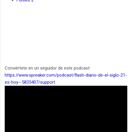
Conviértete en un seguidor de este podcast:
https://www.spreaker.com/podcast/flash-diario-de-el-siglo-21-
es-hoy--5835407/support
.