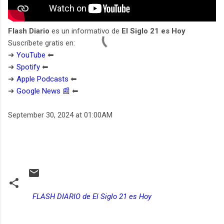
Flash Diario
es un informativo de
El Siglo 21 es Hoy
Suscríbete gratis en:
➜
YouTube
⬅︎
➜
Spotify
⬅︎
➜
Apple Podcasts
⬅︎
➜
Google News 📰
⬅︎
September 30, 2024 at 01:00AM
FLASH DIARIO de El Siglo 21 es Hoy
C