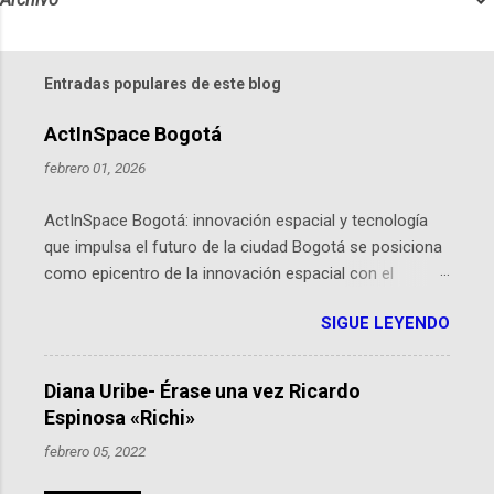
Entradas populares de este blog
ActInSpace Bogotá
febrero 01, 2026
ActInSpace Bogotá: innovación espacial y tecnología
que impulsa el futuro de la ciudad Bogotá se posiciona
como epicentro de la innovación espacial con el
lanzamiento inminente de ActInSpace 2026, un
SIGUE LEYENDO
hackathon global que convierte tecnologías de la
Agencia Espacial Europea en soluciones prácticas para
la vida cotidiana. Este evento, organizado por el
Diana Uribe- Érase una vez Ricardo
Planetario de Bogotá del Idartes y la Universidad de los
Espinosa «Richi»
Andes, reúne a expertos como el presidente de Airbus
febrero 05, 2022
Colombia y líderes del sector aeroespacial para inspirar
a emprendedores y estudiantes. Qué es ActInSpace y