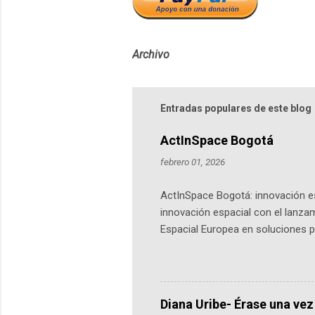
Archivo
Entradas populares de este blog
ActInSpace Bogotá
febrero 01, 2026
ActInSpace Bogotá: innovación es
innovación espacial con el lanza
Espacial Europea en soluciones pr
Universidad de los Andes, reúne a
emprendedores y estudiantes. Qu
más de 60 ciudades, donde partic
datos orbitales. En Bogotá, arranc
Diana Uribe- Érase una vez