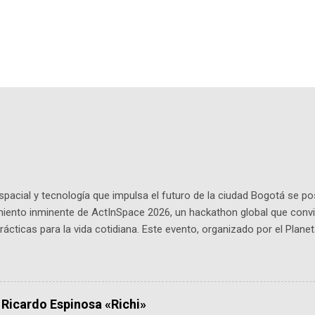
pacial y tecnología que impulsa el futuro de la ciudad Bogotá se p
miento inminente de ActInSpace 2026, un hackathon global que convi
ácticas para la vida cotidiana. Este evento, organizado por el Planet
 expertos como el presidente de Airbus Colombia y líderes del secto
é es ActInSpace y por qué importa en Bogotá ActInSpace es una c
ipantes tienen 24 horas para idear startups basadas en tecnologías
a con un evento gratuito el 30 de enero a las 10:00 a. m. en el Planeta
 Ricardo Espinosa «Richi»