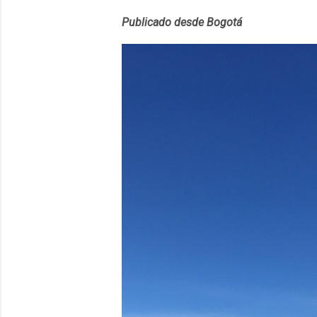
convierta en j
Publicado desde Bogotá
en 2012 y cuen