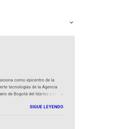
osiciona como epicentro de la
erte tecnologías de la Agencia
ario de Bogotá del Idartes y la
r aeroespacial para inspirar a
SIGUE LEYENDO
ompetencia mundial que opera en
 espaciales como satélites y
rio (calle 26B #5-93), in...