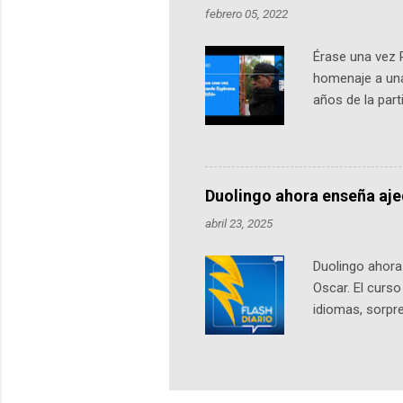
febrero 05, 2022
Érase una vez 
homenaje a una
años de la par
literatura, la h
podcast, de dón
nuestro protag
Notas del episo
Duolingo ahora enseña aj
pueden consult
abril 23, 2025
https://ift.tt/W
Duolingo ahora 
Oscar. El curs
idiomas, sorpre
lingüístico de
estará disponib
partidas comple
personajes sim