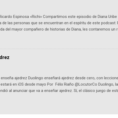
Ricardo Espinosa «Richi» Compartimos este episodio de Diana Uribe 
 de las personas que se encuentran en el espíritu de este podcast: 
tida del mayor compañero de historias de Diana, les contaremos un re
istoria, el cine, los cómics, la fantasía y el amor. También hablaremos
de viene "la fuerza poderosa", del relato viviente que encarna una jo
onista: un personaje de gabán y sombrero que parecía sacado direc
dio: -La colección Ricardo Espinosa: los cómics, las novelas y los l
edrez
ar en la Biblioteca Luis Ángel Arango ¡Síguenos en nuestras Redes 
q25SBg Instagram: https://ift.tt/UPfSeo3 Twitter: https://twitter.com/di
enseña ajedrez Duolingo enseñará ajedrez desde cero, con lecciones
o estará en iOS desde mayo Por Félix Riaño @LocutorCo Duolingo, la
ndió al anunciar que va a enseñar ajedrez. Sí, el clásico juego de est
 la app, después de música y matemáticas. Comenzará como beta e
le primero en inglés. Los usuarios aprenderán desde lo más básico, 
tas. El sistema de enseñanza es similar al de sus otros cursos: lecc
páticos y ayudas visuales. ¿Será posible que una app que antes no