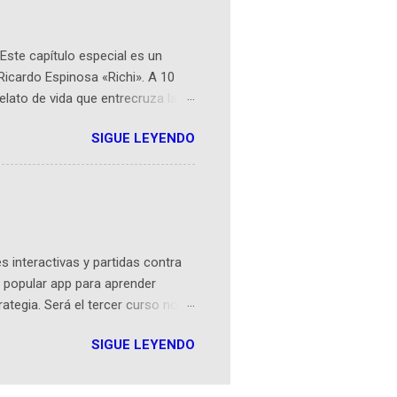
Este capítulo especial es un
Ricardo Espinosa «Richi». A 10
lato de vida que entrecruza la
 del origen de la narrativa de este
SIGUE LEYENDO
ven librera de Barichara y de
tamente de una novela de espías
ibros reunidos por Richi hoy se
Sociales! Facebook:
an...
 interactivas y partidas contra
 popular app para aprender
rategia. Será el tercer curso no
n iOS a mediados de mayo y
SIGUE LEYENDO
como mover un alfil, hasta jugar
iones cortas, interactivas, con
s enseñó francés, ahora nos