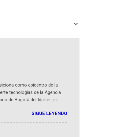
osiciona como epicentro de la
erte tecnologías de la Agencia
ario de Bogotá del Idartes y la
r aeroespacial para inspirar a
SIGUE LEYENDO
ompetencia mundial que opera en
 espaciales como satélites y
rio (calle 26B #5-93), in...