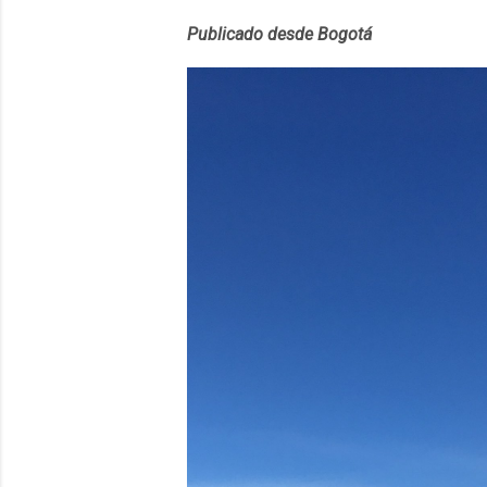
convierta en j
Publicado desde Bogotá
en 2012 y cuen