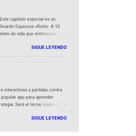
Este capítulo especial es un
Ricardo Espinosa «Richi». A 10
lato de vida que entrecruza la
 del origen de la narrativa de este
SIGUE LEYENDO
ven librera de Barichara y de
tamente de una novela de espías
ibros reunidos por Richi hoy se
Sociales! Facebook:
an...
 interactivas y partidas contra
 popular app para aprender
rategia. Será el tercer curso no
n iOS a mediados de mayo y
SIGUE LEYENDO
como mover un alfil, hasta jugar
iones cortas, interactivas, con
s enseñó francés, ahora nos