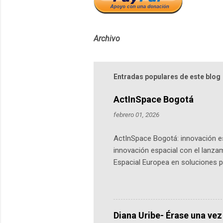
Archivo
Entradas populares de este blog
ActInSpace Bogotá
febrero 01, 2026
ActInSpace Bogotá: innovación es
innovación espacial con el lanza
Espacial Europea en soluciones pr
Universidad de los Andes, reúne a
emprendedores y estudiantes. Qu
más de 60 ciudades, donde partic
datos orbitales. En Bogotá, arranc
Diana Uribe- Érase una vez