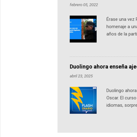
febrero 05, 2022
Érase una vez 
homenaje a una
años de la par
literatura, la h
podcast, de dón
nuestro protag
Notas del episo
Duolingo ahora enseña aj
pueden consult
abril 23, 2025
https://ift.tt/W
Duolingo ahora 
Oscar. El curs
idiomas, sorpre
lingüístico de
estará disponib
partidas comple
personajes sim