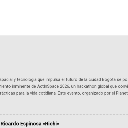
pacial y tecnología que impulsa el futuro de la ciudad Bogotá se p
miento inminente de ActInSpace 2026, un hackathon global que convi
ácticas para la vida cotidiana. Este evento, organizado por el Planet
 expertos como el presidente de Airbus Colombia y líderes del secto
é es ActInSpace y por qué importa en Bogotá ActInSpace es una c
ipantes tienen 24 horas para idear startups basadas en tecnologías
a con un evento gratuito el 30 de enero a las 10:00 a. m. en el Planeta
 Ricardo Espinosa «Richi»