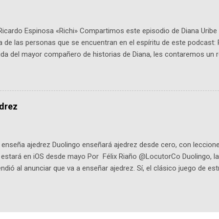
Ricardo Espinosa «Richi» Compartimos este episodio de Diana Uribe 
 de las personas que se encuentran en el espíritu de este podcast: 
tida del mayor compañero de historias de Diana, les contaremos un re
istoria, el cine, los cómics, la fantasía y el amor. También hablaremos
de viene "la fuerza poderosa", del relato viviente que encarna una jo
onista: un personaje de gabán y sombrero que parecía sacado direc
dio: -La colección Ricardo Espinosa: los cómics, las novelas y los l
edrez
ar en la Biblioteca Luis Ángel Arango ¡Síguenos en nuestras Redes 
q25SBg Instagram: https://ift.tt/UPfSeo3 Twitter: https://twitter.com/di
enseña ajedrez Duolingo enseñará ajedrez desde cero, con lecciones
o estará en iOS desde mayo Por Félix Riaño @LocutorCo Duolingo, la
ndió al anunciar que va a enseñar ajedrez. Sí, el clásico juego de est
 la app, después de música y matemáticas. Comenzará como beta e
le primero en inglés. Los usuarios aprenderán desde lo más básico, 
tas. El sistema de enseñanza es similar al de sus otros cursos: lecc
páticos y ayudas visuales. ¿Será posible que una app que antes no