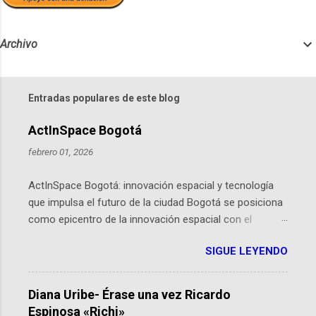
Archivo
Entradas populares de este blog
ActInSpace Bogotá
febrero 01, 2026
ActInSpace Bogotá: innovación espacial y tecnología
que impulsa el futuro de la ciudad Bogotá se posiciona
como epicentro de la innovación espacial con el
lanzamiento inminente de ActInSpace 2026, un
SIGUE LEYENDO
hackathon global que convierte tecnologías de la
Agencia Espacial Europea en soluciones prácticas para
la vida cotidiana. Este evento, organizado por el
Diana Uribe- Érase una vez Ricardo
Planetario de Bogotá del Idartes y la Universidad de los
Espinosa «Richi»