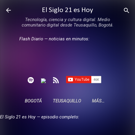
Ir al contenido principal
El Siglo 21 es Hoy
Tecnología, ciencia y cultura digital. Medio
comunitario digital desde Teusaquillo, Bogotá.
Flash Diario — noticias en minutos:
BOGOTÁ
TEUSAQUILLO
MÁS…
El Siglo 21 es Hoy — episodio completo: