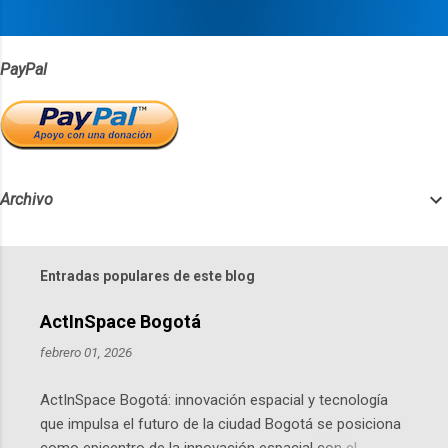
s
PayPal
Archivo
Entradas populares de este blog
ActInSpace Bogotá
febrero 01, 2026
ActInSpace Bogotá: innovación espacial y tecnología
que impulsa el futuro de la ciudad Bogotá se posiciona
como epicentro de la innovación espacial con el