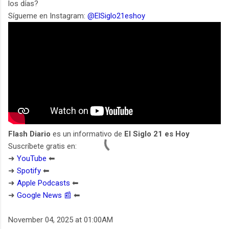
los días?
Sígueme en Instagram:
@ElSiglo21eshoy
Flash Diario
es un informativo de
El Siglo 21 es Hoy
Suscríbete gratis en:
➜
YouTube
⬅︎
➜
Spotify
⬅︎
➜
Apple Podcasts
⬅︎
➜
Google News 📰
⬅︎
November 04, 2025 at 01:00AM