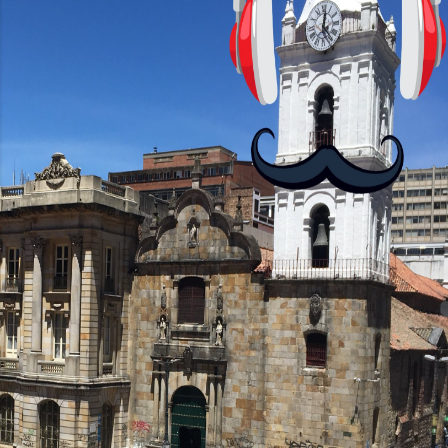
visuales. ¿Será posible que una app que
antes nos enseñó francés, ahora nos
convierta en jugadores de ajedrez? Aún
no podrás jugar contra otros humanos
La aplicación Duolingo fue lanzada en
2012 y cuenta con más de 37 millones
de usuarios activos diarios. Desde 2022,
ha empeza...