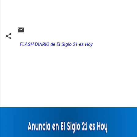
FLASH DIARIO de El Siglo 21 es Hoy
C
o
m
e
n
t
a
r
i
o