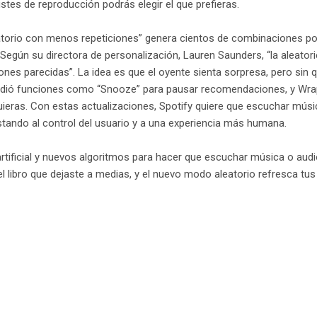
stes de reproducción podrás elegir el que prefieras.
atorio con menos repeticiones” genera cientos de combinaciones posi
 Según su directora de personalización, Lauren Saunders, “la aleator
nes parecidas”. La idea es que el oyente sienta sorpresa, pero sin 
adió funciones como “Snooze” para pausar recomendaciones, y Wrap
ieras. Con estas actualizaciones, Spotify quiere que escuchar músi
stando al control del usuario y a una experiencia más humana.
artificial y nuevos algoritmos para hacer que escuchar música o audio
l libro que dejaste a medias, y el nuevo modo aleatorio refresca tus