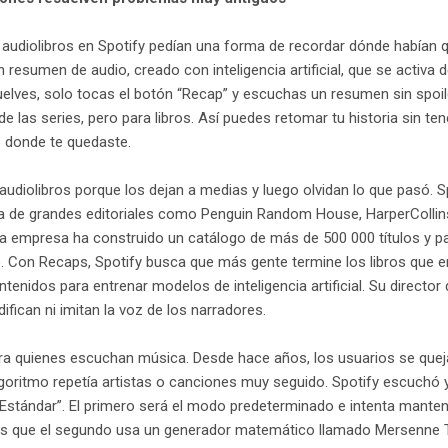
 audiolibros en Spotify pedían una forma de recordar dónde habían 
 resumen de audio, creado con inteligencia artificial, que se activa
uelves, solo tocas el botón “Recap” y escuchas un resumen sin spoil
 las series, pero para libros. Así puedes retomar tu historia sin ten
 donde te quedaste.
diolibros porque los dejan a medias y luego olvidan lo que pasó. Sp
da de grandes editoriales como Penguin Random House, HarperColli
la empresa ha construido un catálogo de más de 500 000 títulos y p
o. Con Recaps, Spotify busca que más gente termine los libros que e
ntenidos para entrenar modelos de inteligencia artificial. Su director 
ican ni imitan la voz de los narradores.
ara quienes escuchan música. Desde hace años, los usuarios se quej
lgoritmo repetía artistas o canciones muy seguido. Spotify escuchó y 
“Estándar”. El primero será el modo predeterminado e intenta mante
s que el segundo usa un generador matemático llamado Mersenne T