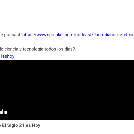
te podcast:
https://www.spreaker.com/podcast/flash-diario-de-el-s
e ciencia y tecnología todos los días?
21eshoy
e
El Siglo 21 es Hoy