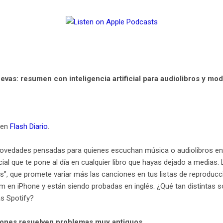
evas: resumen con inteligencia artificial para audiolibros y mo
 en
Flash Diario
.
novedades pensadas para quienes escuchan música o audiolibros en 
icial que te pone al día en cualquier libro que hayas dejado a medi
s”, que promete variar más las canciones en tus listas de reproduc
m en iPhone y están siendo probadas en inglés. ¿Qué tan distintas
s Spotify?
iones resuelven problemas muy antiguos