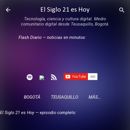
Ir al contenido principal
El Siglo 21 es Hoy
Tecnología, ciencia y cultura digital. Medio
comunitario digital desde Teusaquillo, Bogotá.
Flash Diario — noticias en minutos:
BOGOTÁ
TEUSAQUILLO
MÁS…
El Siglo 21 es Hoy — episodio completo: