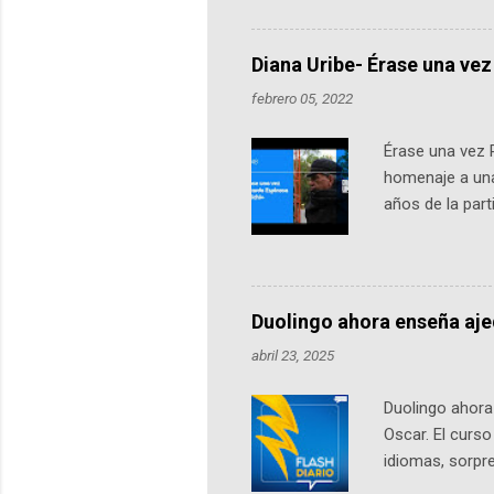
más de 60 ciudades, donde partic
datos orbitales. En Bogotá, arranc
Diana Uribe- Érase una vez
febrero 05, 2022
Érase una vez 
homenaje a una
años de la par
literatura, la h
podcast, de dón
nuestro protag
Notas del episo
Duolingo ahora enseña aj
pueden consult
abril 23, 2025
https://ift.tt/W
Duolingo ahora 
Oscar. El curs
idiomas, sorpre
lingüístico de