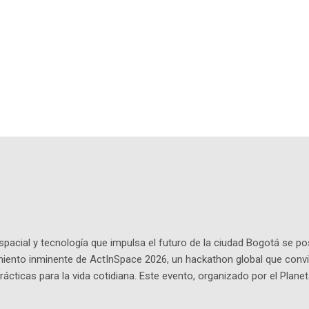
pacial y tecnología que impulsa el futuro de la ciudad Bogotá se p
miento inminente de ActInSpace 2026, un hackathon global que convi
ácticas para la vida cotidiana. Este evento, organizado por el Planet
 expertos como el presidente de Airbus Colombia y líderes del secto
é es ActInSpace y por qué importa en Bogotá ActInSpace es una c