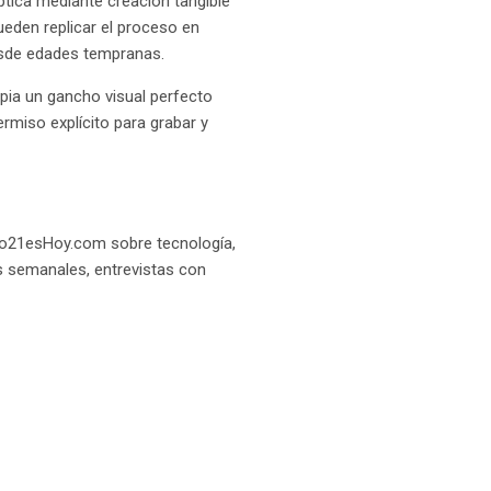
ptica mediante creación tangible
eden replicar el proceso en
esde edades tempranas.
pia un gancho visual perfecto
ermiso explícito para grabar y
glo21esHoy.com sobre tecnología,
es semanales, entrevistas con