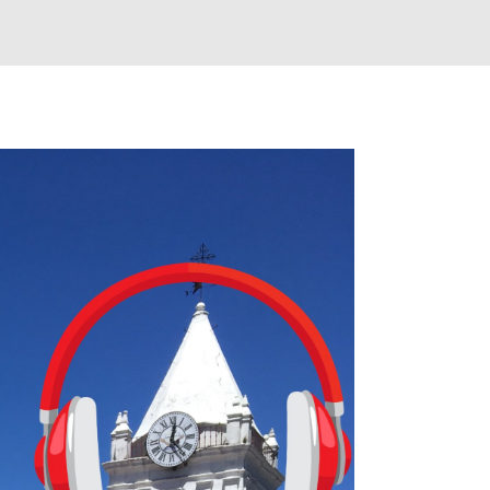
le primero en inglés. Los usuarios aprenderán desde lo más básico, 
tas. El sistema de enseñanza es similar al de sus otros cursos: lecc
páticos y ayudas visuales. ¿Será posible que una app que antes no
ugadores de ajedrez? Aún no podrás jugar contra otros humanos La a
ta con más de 37 millones de usuarios activos diarios. Desde 2022, 