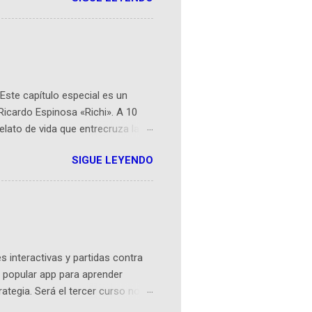
 espaciales como satélites y
rio (calle 26B #5-93), in...
Este capítulo especial es un
Ricardo Espinosa «Richi». A 10
lato de vida que entrecruza la
 del origen de la narrativa de este
SIGUE LEYENDO
ven librera de Barichara y de
tamente de una novela de espías
ibros reunidos por Richi hoy se
Sociales! Facebook:
an...
 interactivas y partidas contra
 popular app para aprender
rategia. Será el tercer curso no
n iOS a mediados de mayo y