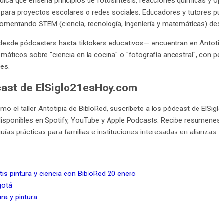
údica que enseña principios de fotosíntesis, reacciones químicas y ó
para proyectos escolares o redes sociales. Educadores y tutores pu
fomentando STEM (ciencia, tecnología, ingeniería y matemáticas) d
desde pódcasters hasta tiktokers educativos— encuentran en Antoti
máticos sobre "ciencia en la cocina" o "fotografía ancestral", con p
es.
cast de ElSiglo21esHoy.com
o el taller Antotipia de BibloRed, suscríbete a los pódcast de ElSi
l, disponibles en Spotify, YouTube y Apple Podcasts. Recibe resúmen
as prácticas para familias e instituciones interesadas en alianzas.
atis pintura y ciencia con BibloRed 20 enero
gotá
ra y pintura