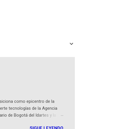
osiciona como epicentro de la
erte tecnologías de la Agencia
ario de Bogotá del Idartes y la
r aeroespacial para inspirar a
SIGUE LEYENDO
ompetencia mundial que opera en