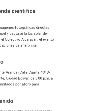
enda científica
 imágenes fotográficas directas
l y capturar la luz solar del
 el Colectivo Alcaraván, el evento
vacaciones de enero con
mo
ente Aranda (Calle Cuarta #31D-
te, Ciudad Bolívar, de 3:00 p.m. a
 limitados por aforo para
tenido