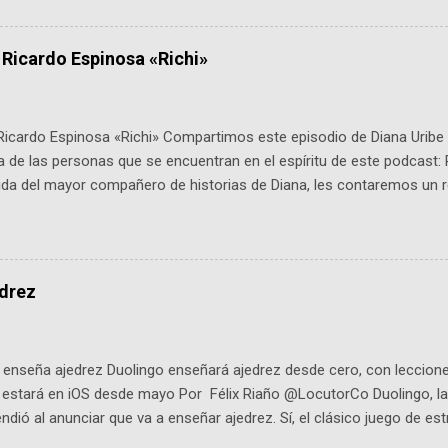
ipantes tienen 24 horas para idear startups basadas en tecnologías
a con un evento gratuito el 30 de enero a las 10:00 a. m. en el Planeta
 Ricardo Espinosa «Richi»
Ricardo Espinosa «Richi» Compartimos este episodio de Diana Uribe 
 de las personas que se encuentran en el espíritu de este podcast: 
tida del mayor compañero de historias de Diana, les contaremos un re
istoria, el cine, los cómics, la fantasía y el amor. También hablaremos
de viene "la fuerza poderosa", del relato viviente que encarna una jo
onista: un personaje de gabán y sombrero que parecía sacado direc
dio: -La colección Ricardo Espinosa: los cómics, las novelas y los l
edrez
ar en la Biblioteca Luis Ángel Arango ¡Síguenos en nuestras Redes 
q25SBg Instagram: https://ift.tt/UPfSeo3 Twitter: https://twitter.com/di
enseña ajedrez Duolingo enseñará ajedrez desde cero, con lecciones
o estará en iOS desde mayo Por Félix Riaño @LocutorCo Duolingo, la
ndió al anunciar que va a enseñar ajedrez. Sí, el clásico juego de est
 la app, después de música y matemáticas. Comenzará como beta e