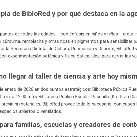
tipia de BibloRed y por qué destaca en la ag
ticipantes de todas las edades —con énfasis en niños y niñas— crear
úrcuma, remolacha y otras ricas en pigmentos para sensibilizar pape
 la Secretaría Distrital de Cultura, Recreación y Deporte, BibloRed y
 con experimentación botánica y física óptica, ideal para cerrar las 
o llegar al taller de ciencia y arte hoy mis
de enero de 2026 en dos puntos estratégicos: Biblioteca Pública Pu
 a.m. a 12:00 m.) y Biblioteca Público Escolar Pasquilla (Km 5 vía Olar
ón previa ni materiales; BibloRed provee todo lo necesario, con cupos
espacios abiertos o ventilados.
para familias, escuelas y creadores de con