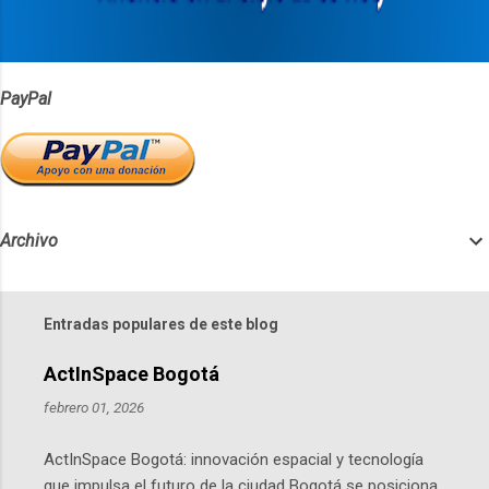
o
s
PayPal
Archivo
Entradas populares de este blog
ActInSpace Bogotá
febrero 01, 2026
ActInSpace Bogotá: innovación espacial y tecnología
que impulsa el futuro de la ciudad Bogotá se posiciona