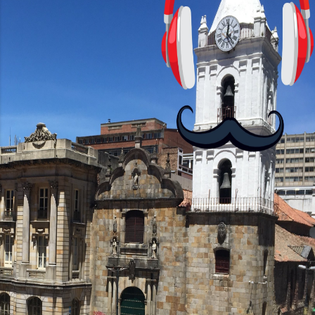
visuales. ¿Será posible que una app que
antes nos enseñó francés, ahora nos
convierta en jugadores de ajedrez? Aún
no podrás jugar contra otros humanos
La aplicación Duolingo fue lanzada en
2012 y cuenta con más de 37 millones
de usuarios activos diarios. Desde 2022,
ha empeza...