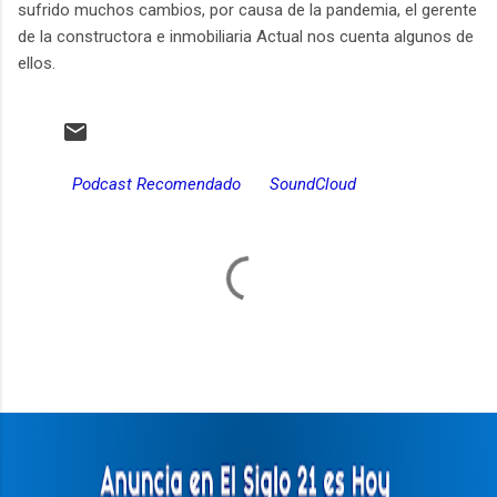
sufrido muchos cambios, por causa de la pandemia, el gerente
de la constructora e inmobiliaria Actual nos cuenta algunos de
ellos.
Podcast Recomendado
SoundCloud
C
o
m
e
n
t
a
r
i