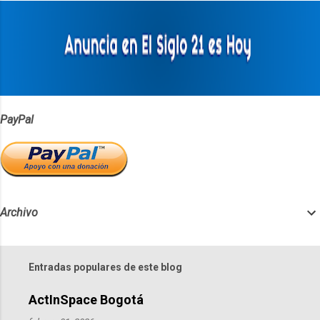
a
r
i
o
s
PayPal
Archivo
Entradas populares de este blog
ActInSpace Bogotá