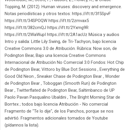
Topping, M. (2012). Human viruses: discovery and emergence.
Notas periodísticas y otros textos: https://ift.tt/3f5SpvF
https://ift.tt/34SPOQW https://ift.tt/2zmvax5
https://ift.tt/382cmQJ https://ift.tt/2Yxmg9R
https://ift.tt/2WaWupI https://ift.tt/2A1acUz Música y audios
Intro y salida: Little Lily Swing, de Tri-Tachyon, bajo licencia
Creative Commons 3.0 de Atribución. Rúbrica: Now son, de
Podington Bear, Bajo una licencia Creative Commons
Internacional de Atribución No Comercial 3.0 Fondos: Hot Chip
de Podington Bear, Vittoro by Blue Dot Sessions , Everything de
Good Old Neon , Sneaker Chase de Podington Bear , Wonder
de Podington Bear , Toboggan (Smooth Run) de Podington
Bear , Twitterflated de Podington Bear, Saltimbanco de UP
Paolo Pavan Pasqualino Ubaldini , The Bright Morning Star de
Borrtex ; todos bajo licencia Atribución - No comercial
Fragmento de "Te lo dije", de los Panchos, porque se nos
advirtió. Fragmentos adicionales tomados de Youtube
(pídannos la lista).