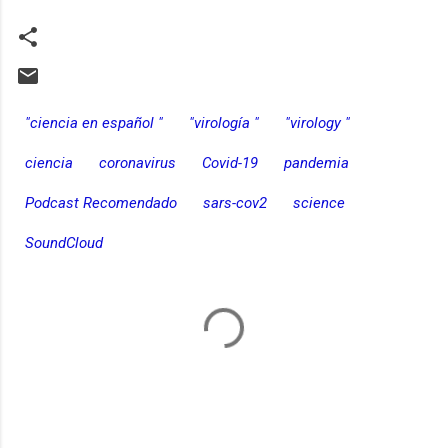
"ciencia en español "
"virología "
"virology "
ciencia
coronavirus
Covid-19
pandemia
Podcast Recomendado
sars-cov2
science
SoundCloud
C
o
m
e
n
t