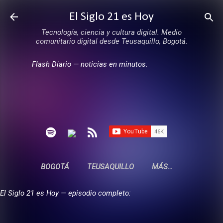
Ir al contenido principal
El Siglo 21 es Hoy
Tecnología, ciencia y cultura digital. Medio
comunitario digital desde Teusaquillo, Bogotá.
Flash Diario — noticias en minutos:
BOGOTÁ
TEUSAQUILLO
MÁS…
El Siglo 21 es Hoy — episodio completo: