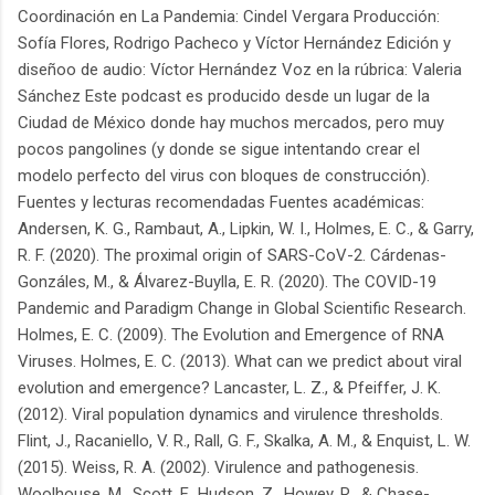
Coordinación en La Pandemia: Cindel Vergara Producción:
Sofía Flores, Rodrigo Pacheco y Víctor Hernández Edición y
diseñoo de audio: Víctor Hernández Voz en la rúbrica: Valeria
Sánchez Este podcast es producido desde un lugar de la
Ciudad de México donde hay muchos mercados, pero muy
pocos pangolines (y donde se sigue intentando crear el
modelo perfecto del virus con bloques de construcción).
Fuentes y lecturas recomendadas Fuentes académicas:
Andersen, K. G., Rambaut, A., Lipkin, W. I., Holmes, E. C., & Garry,
R. F. (2020). The proximal origin of SARS-CoV-2. Cárdenas-
Gonzáles, M., & Álvarez-Buylla, E. R. (2020). The COVID-19
Pandemic and Paradigm Change in Global Scientific Research.
Holmes, E. C. (2009). The Evolution and Emergence of RNA
Viruses. Holmes, E. C. (2013). What can we predict about viral
evolution and emergence? Lancaster, L. Z., & Pfeiffer, J. K.
(2012). Viral population dynamics and virulence thresholds.
Flint, J., Racaniello, V. R., Rall, G. F., Skalka, A. M., & Enquist, L. W.
(2015). Weiss, R. A. (2002). Virulence and pathogenesis.
Woolhouse, M., Scott, F., Hudson, Z., Howey, R., & Chase-