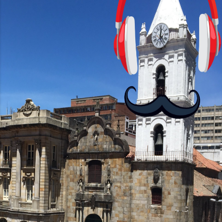
con personajes simpáticos y ayudas
visuales. ¿Será posible que una app que
antes nos enseñó francés, ahora nos
convierta en jugadores de ajedrez? Aún
no podrás jugar contra otros humanos
La aplicación Duolingo fue lanzada en
2012 y cuenta con más de 37 millones
de usuarios activos diarios. Desde 2022,
ha empeza...