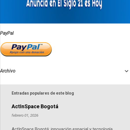
i
o
s
PayPal
Archivo
Entradas populares de este blog
ActInSpace Bogotá
febrero 01, 2026
ActInSpace Bogotá: innovación espacial y tecnología