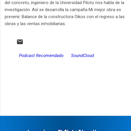
del concreto, ingeniero de la Universidad Piloto nos habla de la
investigación. Así se desarrolla la campaña Mi mejor obra es
prevenir. Balance de la constructora Oikos con el regreso a las
obras y las ventas inmobiliarias.
Podcast Recomendado
SoundCloud
C
o
m
e
n
t
a
r