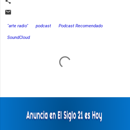
"arte radio"
podcast
Podcast Recomendado
SoundCloud
C
o
m
e
n
t
a
r
i
o