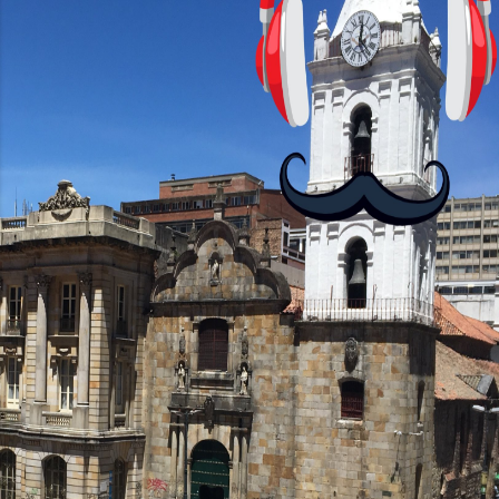
fluida. Procesador y Rendimiento
Equipados con el chipset MediaTek
Helio G85, el Moto G24 ofrece 4GB de
RAM, mientras que el Moto G24 Power
brinda opciones de 4GB o 6GB de RAM,
mejorando su capacidad...