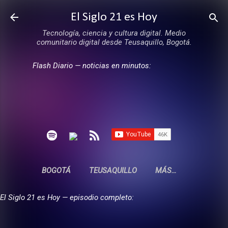
Ir al contenido principal
El Siglo 21 es Hoy
Tecnología, ciencia y cultura digital. Medio
comunitario digital desde Teusaquillo, Bogotá.
Flash Diario — noticias en minutos:
BOGOTÁ
TEUSAQUILLO
MÁS…
El Siglo 21 es Hoy — episodio completo: