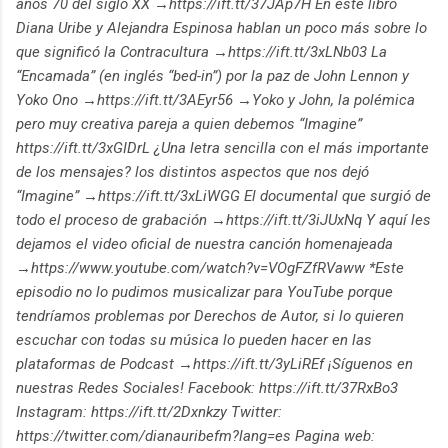
años 70 del siglo XX →https://ift.tt/37JAp7H En este libro
Diana Uribe y Alejandra Espinosa hablan un poco más sobre lo
que significó la Contracultura →https://ift.tt/3xLNb03 La
“Encamada” (en inglés “bed-in”) por la paz de John Lennon y
Yoko Ono →https://ift.tt/3AEyr56 →Yoko y John, la polémica
pero muy creativa pareja a quien debemos “Imagine”
https://ift.tt/3xGIDrL ¿Una letra sencilla con el más importante
de los mensajes? los distintos aspectos que nos dejó
“Imagine” →https://ift.tt/3xLiWGG El documental que surgió de
todo el proceso de grabación →https://ift.tt/3iJUxNq Y aquí les
dejamos el video oficial de nuestra canción homenajeada
→https://www.youtube.com/watch?v=VOgFZfRVaww *Este
episodio no lo pudimos musicalizar para YouTube porque
tendríamos problemas por Derechos de Autor, si lo quieren
escuchar con todas su música lo pueden hacer en las
plataformas de Podcast →https://ift.tt/3yLiREf ¡Síguenos en
nuestras Redes Sociales! Facebook: https://ift.tt/37RxBo3
Instagram: https://ift.tt/2Dxnkzy Twitter:
https://twitter.com/dianauribefm?lang=es Pagina web: