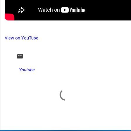
View on YouTube
Youtube
C
o
m
e
n
t