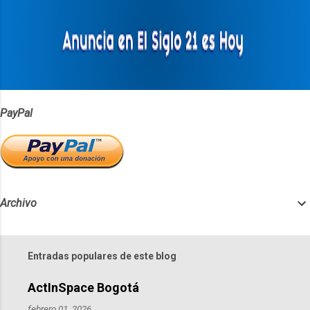
a
r
i
o
s
PayPal
Archivo
Entradas populares de este blog
ActInSpace Bogotá
febrero 01, 2026