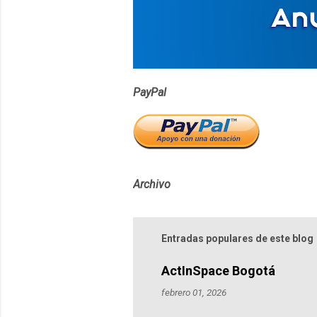
i
o
s
PayPal
Archivo
Entradas populares de este blog
ActInSpace Bogotá
febrero 01, 2026