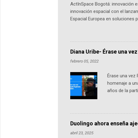
ActInSpace Bogotá: innovación es
innovación espacial con el lanza
Espacial Europea en soluciones pr
Universidad de los Andes, reúne a
emprendedores y estudiantes. Qu
más de 60 ciudades, donde partic
datos orbitales. En Bogotá, arranc
Diana Uribe- Érase una vez
febrero 05, 2022
Érase una vez 
homenaje a una
años de la par
literatura, la h
podcast, de dón
nuestro protag
Notas del episo
Duolingo ahora enseña aj
pueden consult
abril 23, 2025
https://ift.tt/W