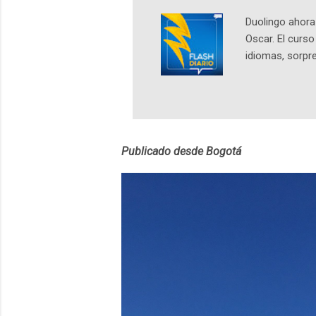
Duolingo ahora 
Oscar. El curs
idiomas, sorpre
lingüístico de
estará disponib
partidas comple
personajes sim
convierta en j
Publicado desde Bogotá
en 2012 y cuen