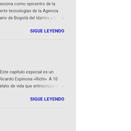
osiciona como epicentro de la
erte tecnologías de la Agencia
ario de Bogotá del Idartes y la
r aeroespacial para inspirar a
SIGUE LEYENDO
ompetencia mundial que opera en
 espaciales como satélites y
rio (calle 26B #5-93), in...
Este capítulo especial es un
Ricardo Espinosa «Richi». A 10
lato de vida que entrecruza la
 del origen de la narrativa de este
SIGUE LEYENDO
ven librera de Barichara y de
tamente de una novela de espías
ibros reunidos por Richi hoy se
Sociales! Facebook:
an...