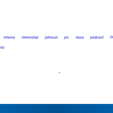
interns
internship
johnson
jsc
nasa
podcast
P
nts