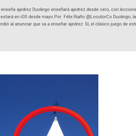
enseña ajedrez Duolingo enseñará ajedrez desde cero, con lecciones
o estará en iOS desde mayo Por Félix Riaño @LocutorCo Duolingo, la
ndió al anunciar que va a enseñar ajedrez. Sí, el clásico juego de est
 la app, después de música y matemáticas. Comenzará como beta e
le primero en inglés. Los usuarios aprenderán desde lo más básico, 
tas. El sistema de enseñanza es similar al de sus otros cursos: lecc
páticos y ayudas visuales. ¿Será posible que una app que antes no
ugadores de ajedrez? Aún no podrás jugar contra otros humanos La a
ta con más de 37 millones de usuarios activos diarios. Desde 2022, 