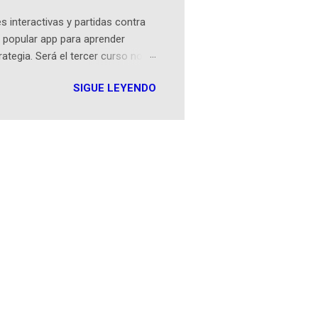
 interactivas y partidas contra
 popular app para aprender
rategia. Será el tercer curso no
n iOS a mediados de mayo y
SIGUE LEYENDO
como mover un alfil, hasta jugar
iones cortas, interactivas, con
s enseñó francés, ahora nos
plicación Duolingo fue lanzada
ha empeza...