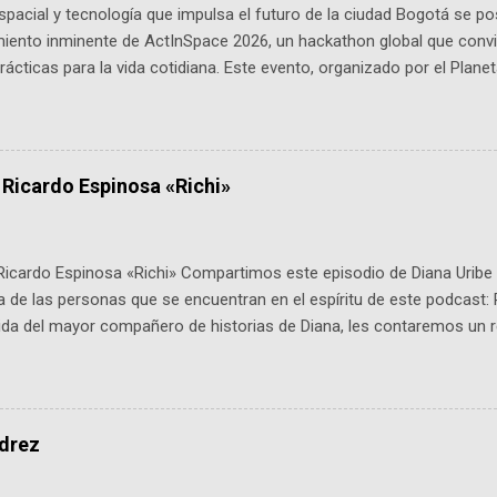
pacial y tecnología que impulsa el futuro de la ciudad Bogotá se p
miento inminente de ActInSpace 2026, un hackathon global que convi
ácticas para la vida cotidiana. Este evento, organizado por el Planet
 expertos como el presidente de Airbus Colombia y líderes del secto
é es ActInSpace y por qué importa en Bogotá ActInSpace es una c
ipantes tienen 24 horas para idear startups basadas en tecnologías
a con un evento gratuito el 30 de enero a las 10:00 a. m. en el Planeta
 Ricardo Espinosa «Richi»
Ricardo Espinosa «Richi» Compartimos este episodio de Diana Uribe 
 de las personas que se encuentran en el espíritu de este podcast: 
tida del mayor compañero de historias de Diana, les contaremos un re
istoria, el cine, los cómics, la fantasía y el amor. También hablaremos
de viene "la fuerza poderosa", del relato viviente que encarna una jo
onista: un personaje de gabán y sombrero que parecía sacado direc
dio: -La colección Ricardo Espinosa: los cómics, las novelas y los l
edrez
ar en la Biblioteca Luis Ángel Arango ¡Síguenos en nuestras Redes 
q25SBg Instagram: https://ift.tt/UPfSeo3 Twitter: https://twitter.com/di