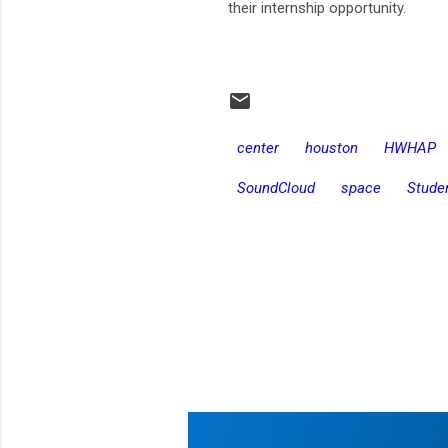
their internship opportunity.
center
houston
HWHAP
SoundCloud
space
Stude
C
o
m
e
n
t
a
r