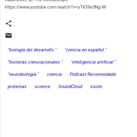
https://www.youtube.com/watch?v=oTk39e5Ng-M
"biología del desarrollo "
"ciencia en español "
"historias cienciacionales "
"inteligencia artificial "
"neurobiología "
ciencia
Podcast Recomendado
proteínas
science
SoundCloud
visión
C
o
m
e
n