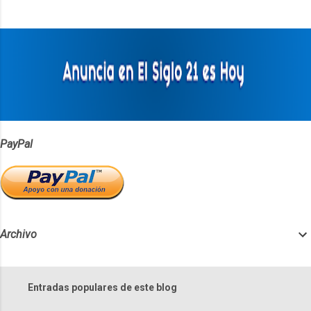
t
a
r
i
o
s
PayPal
Archivo
Entradas populares de este blog