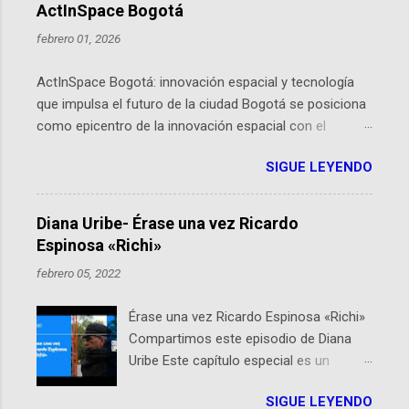
ActInSpace Bogotá
febrero 01, 2026
ActInSpace Bogotá: innovación espacial y tecnología
que impulsa el futuro de la ciudad Bogotá se posiciona
como epicentro de la innovación espacial con el
lanzamiento inminente de ActInSpace 2026, un
SIGUE LEYENDO
hackathon global que convierte tecnologías de la
Agencia Espacial Europea en soluciones prácticas para
la vida cotidiana. Este evento, organizado por el
Diana Uribe- Érase una vez Ricardo
Planetario de Bogotá del Idartes y la Universidad de los
Espinosa «Richi»
Andes, reúne a expertos como el presidente de Airbus
febrero 05, 2022
Colombia y líderes del sector aeroespacial para inspirar
a emprendedores y estudiantes. Qué es ActInSpace y
Érase una vez Ricardo Espinosa «Richi»
por qué importa en Bogotá ActInSpace es una
Compartimos este episodio de Diana
competencia mundial que opera en más de 60
Uribe Este capítulo especial es un
ciudades, donde participantes tienen 24 horas para
homenaje a una de las personas que se
idear startups basadas en tecnologías espaciales
SIGUE LEYENDO
encuentran en el espíritu de este