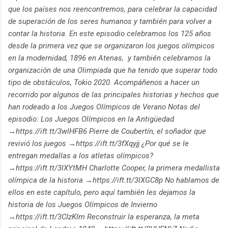
que los países nos reencontremos, para celebrar la capacidad
de superación de los seres humanos y también para volver a
contar la historia. En este episodio celebramos los 125 años
desde la primera vez que se organizaron los juegos olímpicos
en la modernidad, 1896 en Atenas, y también celebramos la
organización de una Olimpiada que ha tenido que superar todo
tipo de obstáculos, Tokio 2020. Acompáñenos a hacer un
recorrido por algunos de las principales historias y hechos que
han rodeado a los Juegos Olímpicos de Verano Notas del
episodio: Los Juegos Olímpicos en la Antigüedad
→https://ift.tt/3wlHFB6 Pierre de Coubertín, el soñador que
revivió los juegos →https://ift.tt/3fXqyjj ¿Por qué se le
entregan medallas a los atletas olímpicos?
→https://ift.tt/3lXYtMH Charlotte Cooper, la primera medallista
olímpica de la historia →https://ift.tt/3lXGC8p No hablamos de
ellos en este capítulo, pero aquí también les dejamos la
historia de los Juegos Olímpicos de Invierno
→https://ift.tt/3CIzKlm Reconstruir la esperanza, la meta