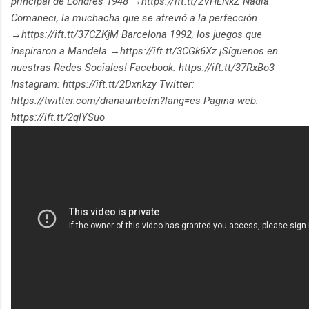
principal de Londres 1948 →https://ift.tt/2VHENkZ Nadia
Comaneci, la muchacha que se atrevió a la perfección
→https://ift.tt/37CZKjM Barcelona 1992, los juegos que
inspiraron a Mandela →https://ift.tt/3CGk6Xz ¡Síguenos en
nuestras Redes Sociales! Facebook: https://ift.tt/37RxBo3
Instagram: https://ift.tt/2Dxnkzy Twitter:
https://twitter.com/dianauribefm?lang=es Pagina web:
https://ift.tt/2qlYSuo