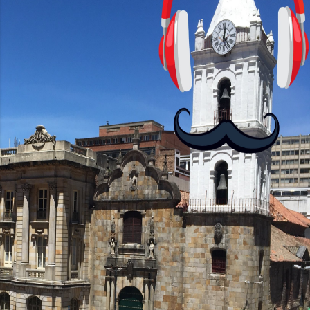
con personajes simpáticos y ayudas
visuales. ¿Será posible que una app que
antes nos enseñó francés, ahora nos
convierta en jugadores de ajedrez? Aún
no podrás jugar contra otros humanos
La aplicación Duolingo fue lanzada en
2012 y cuenta con más de 37 millones
de usuarios activos diarios. Desde 2022,
ha empeza...