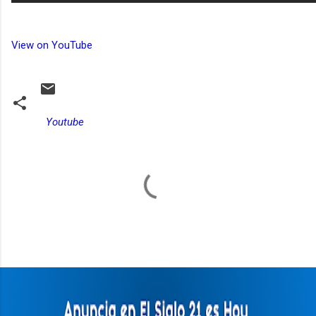
View on YouTube
Youtube
C
o
m
e
n
t
a
r
i