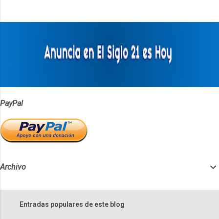
n
t
a
r
i
o
s
PayPal
Archivo
Entradas populares de este blog