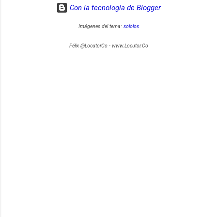
Con la tecnología de Blogger
Imágenes del tema:
sololos
Félix @LocutorCo - www.Locutor.Co