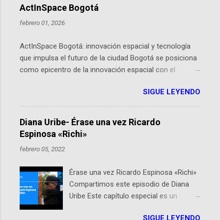
ActInSpace Bogotá
febrero 01, 2026
ActInSpace Bogotá: innovación espacial y tecnología
que impulsa el futuro de la ciudad Bogotá se posiciona
como epicentro de la innovación espacial con el
lanzamiento inminente de ActInSpace 2026, un
SIGUE LEYENDO
hackathon global que convierte tecnologías de la
Agencia Espacial Europea en soluciones prácticas para
la vida cotidiana. Este evento, organizado por el
Diana Uribe- Érase una vez Ricardo
Planetario de Bogotá del Idartes y la Universidad de los
Espinosa «Richi»
Andes, reúne a expertos como el presidente de Airbus
febrero 05, 2022
Colombia y líderes del sector aeroespacial para inspirar
a emprendedores y estudiantes. Qué es ActInSpace y
Érase una vez Ricardo Espinosa «Richi»
por qué importa en Bogotá ActInSpace es una
Compartimos este episodio de Diana
competencia mundial que opera en más de 60
Uribe Este capítulo especial es un
ciudades, donde participantes tienen 24 horas para
homenaje a una de las personas que se
idear startups basadas en tecnologías espaciales
SIGUE LEYENDO
encuentran en el espíritu de este