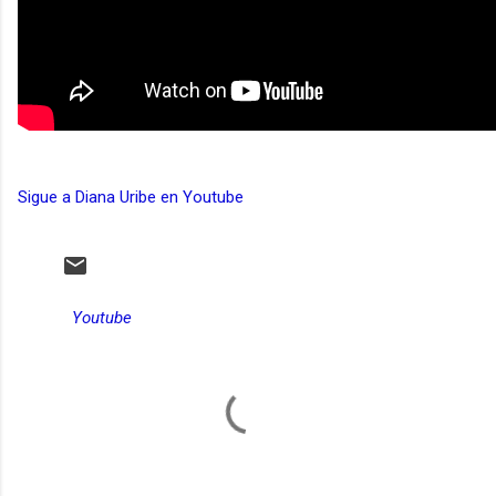
Sigue a Diana Uribe en Youtube
Youtube
C
o
m
e