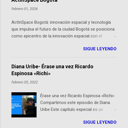
febrero 01, 2026
ActInSpace Bogotá: innovación espacial y tecnología
que impulsa el futuro de la ciudad Bogotá se posiciona
como epicentro de la innovación espacial con el
lanzamiento inminente de ActInSpace 2026, un
SIGUE LEYENDO
hackathon global que convierte tecnologías de la
Agencia Espacial Europea en soluciones prácticas para
la vida cotidiana. Este evento, organizado por el
Diana Uribe- Érase una vez Ricardo
Planetario de Bogotá del Idartes y la Universidad de los
Espinosa «Richi»
Andes, reúne a expertos como el presidente de Airbus
febrero 05, 2022
Colombia y líderes del sector aeroespacial para inspirar
a emprendedores y estudiantes. Qué es ActInSpace y
Érase una vez Ricardo Espinosa «Richi»
por qué importa en Bogotá ActInSpace es una
Compartimos este episodio de Diana
competencia mundial que opera en más de 60
Uribe Este capítulo especial es un
ciudades, donde participantes tienen 24 horas para
homenaje a una de las personas que se
idear startups basadas en tecnologías espaciales
SIGUE LEYENDO
encuentran en el espíritu de este
como satélites y datos orbitales. En Bogotá, arranca