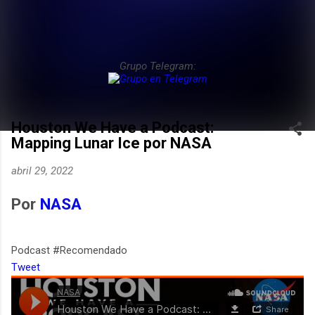
Grupo Telegram:
Houston We Have a Podcast:
Mapping Lunar Ice por NASA
abril 29, 2022
Por
NASA
Podcast #Recomendado
Tweet