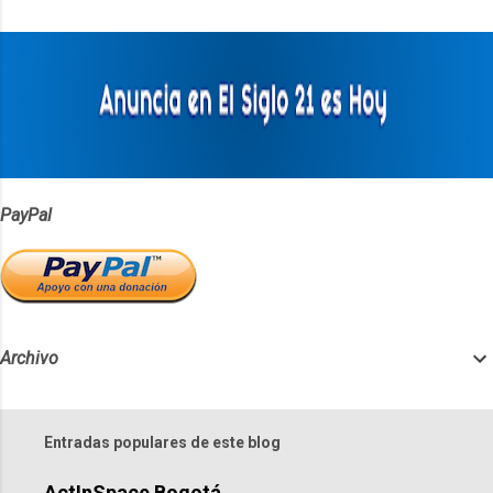
t
a
r
i
o
s
PayPal
Archivo
Entradas populares de este blog
ActInSpace Bogotá