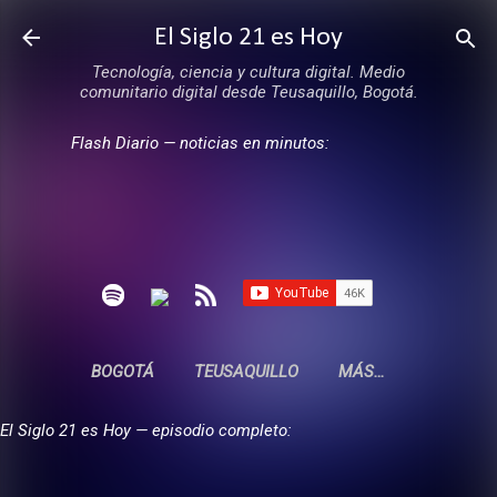
Ir al contenido principal
El Siglo 21 es Hoy
Tecnología, ciencia y cultura digital. Medio
comunitario digital desde Teusaquillo, Bogotá.
Flash Diario — noticias en minutos:
BOGOTÁ
TEUSAQUILLO
MÁS…
El Siglo 21 es Hoy — episodio completo: