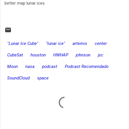
better map lunar ices.
"Lunar Ice Cube"
"lunar ice"
artemis
center
CubeSat
houston
HWHAP
johnson
jsc
Moon
nasa
podcast
Podcast Recomendado
SoundCloud
space
C
o
m
e
n