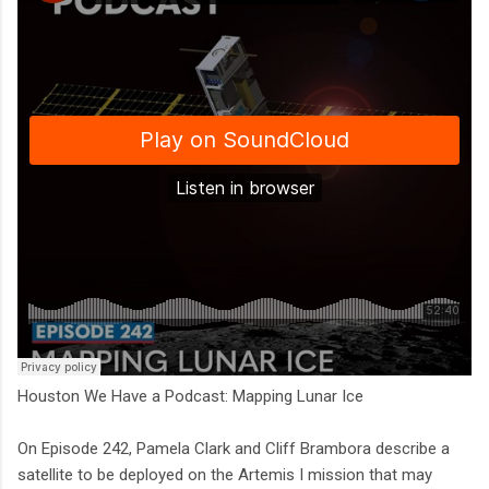
Houston We Have a Podcast: Mapping Lunar Ice
On Episode 242, Pamela Clark and Cliff Brambora describe a
satellite to be deployed on the Artemis I mission that may