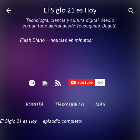
Ir al contenido principal
El Siglo 21 es Hoy
Tecnología, ciencia y cultura digital. Medio
comunitario digital desde Teusaquillo, Bogotá.
Flash Diario — noticias en minutos:
BOGOTÁ
TEUSAQUILLO
MÁS…
El Siglo 21 es Hoy — episodio completo: