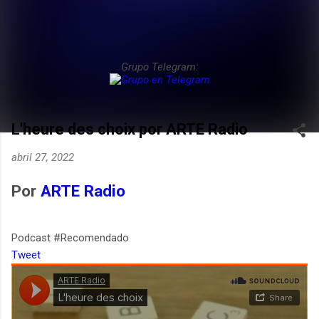
Grupo Telegram:
L'heure des choix por ARTE Radio
abril 27, 2022
Por
ARTE Radio
Podcast #Recomendado
Tweet