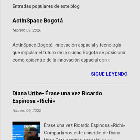
Entradas populares de este blog
ActInSpace Bogotá
febrero 01, 2026
ActInSpace Bogotá: innovación espacial y tecnología
que impulsa el futuro de la ciudad Bogotá se posiciona
como epicentro de la innovación espacial con el
lanzamiento inminente de ActInSpace 2026, un
SIGUE LEYENDO
hackathon global que convierte tecnologías de la
Agencia Espacial Europea en soluciones prácticas para
la vida cotidiana. Este evento, organizado por el
Diana Uribe- Érase una vez Ricardo
Planetario de Bogotá del Idartes y la Universidad de los
Espinosa «Richi»
Andes, reúne a expertos como el presidente de Airbus
febrero 05, 2022
Colombia y líderes del sector aeroespacial para inspirar
a emprendedores y estudiantes. Qué es ActInSpace y
Érase una vez Ricardo Espinosa «Richi»
por qué importa en Bogotá ActInSpace es una
Compartimos este episodio de Diana
competencia mundial que opera en más de 60