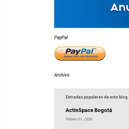
i
o
s
PayPal
Archivo
Entradas populares de este blog
ActInSpace Bogotá
febrero 01, 2026