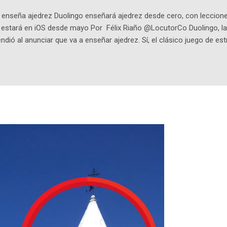
enseña ajedrez Duolingo enseñará ajedrez desde cero, con lecciones
o estará en iOS desde mayo Por Félix Riaño @LocutorCo Duolingo, la
ndió al anunciar que va a enseñar ajedrez. Sí, el clásico juego de est
 la app, después de música y matemáticas. Comenzará como beta e
le primero en inglés. Los usuarios aprenderán desde lo más básico, 
tas. El sistema de enseñanza es similar al de sus otros cursos: lecc
páticos y ayudas visuales. ¿Será posible que una app que antes no
ugadores de ajedrez? Aún no podrás jugar contra otros humanos La a
ta con más de 37 millones de usuarios activos diarios. Desde 2022, 