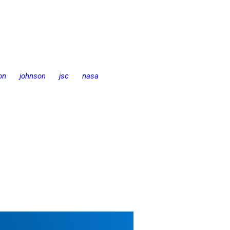
on
johnson
jsc
nasa