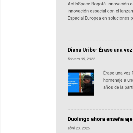
ActInSpace Bogotá: innovación es
innovación espacial con el lanza
Espacial Europea en soluciones pr
Universidad de los Andes, reúne a
emprendedores y estudiantes. Qu
más de 60 ciudades, donde partic
datos orbitales. En Bogotá, arranc
Diana Uribe- Érase una vez
febrero 05, 2022
Érase una vez 
homenaje a una
años de la par
literatura, la h
podcast, de dón
nuestro protag
Notas del episo
Duolingo ahora enseña aj
pueden consult
abril 23, 2025
https://ift.tt/W