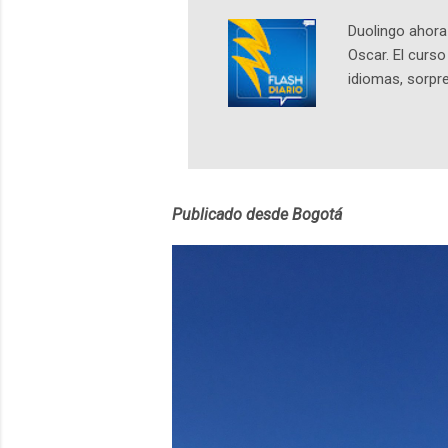
Duolingo ahora 
Oscar. El curs
idiomas, sorpre
lingüístico de
estará disponib
partidas comple
personajes sim
convierta en j
Publicado desde Bogotá
en 2012 y cuen