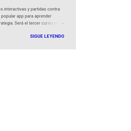
 interactivas y partidas contra
 popular app para aprender
rategia. Será el tercer curso no
n iOS a mediados de mayo y
SIGUE LEYENDO
como mover un alfil, hasta jugar
iones cortas, interactivas, con
s enseñó francés, ahora nos
plicación Duolingo fue lanzada
ha empeza...