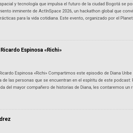
pacial y tecnología que impulsa el futuro de la ciudad Bogotá se p
miento inminente de ActInSpace 2026, un hackathon global que convi
ácticas para la vida cotidiana. Este evento, organizado por el Planet
 expertos como el presidente de Airbus Colombia y líderes del secto
é es ActInSpace y por qué importa en Bogotá ActInSpace es una c
ipantes tienen 24 horas para idear startups basadas en tecnologías
a con un evento gratuito el 30 de enero a las 10:00 a. m. en el Planeta
 Ricardo Espinosa «Richi»
Ricardo Espinosa «Richi» Compartimos este episodio de Diana Uribe 
 de las personas que se encuentran en el espíritu de este podcast: 
tida del mayor compañero de historias de Diana, les contaremos un re
istoria, el cine, los cómics, la fantasía y el amor. También hablaremos
de viene "la fuerza poderosa", del relato viviente que encarna una jo
onista: un personaje de gabán y sombrero que parecía sacado direc
dio: -La colección Ricardo Espinosa: los cómics, las novelas y los l
edrez
ar en la Biblioteca Luis Ángel Arango ¡Síguenos en nuestras Redes 
q25SBg Instagram: https://ift.tt/UPfSeo3 Twitter: https://twitter.com/di