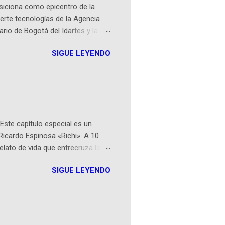
osiciona como epicentro de la
erte tecnologías de la Agencia
ario de Bogotá del Idartes y la
r aeroespacial para inspirar a
SIGUE LEYENDO
ompetencia mundial que opera en
 espaciales como satélites y
rio (calle 26B #5-93), in...
Este capítulo especial es un
Ricardo Espinosa «Richi». A 10
lato de vida que entrecruza la
 del origen de la narrativa de este
SIGUE LEYENDO
ven librera de Barichara y de
tamente de una novela de espías
ibros reunidos por Richi hoy se
Sociales! Facebook:
an...