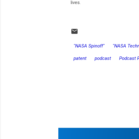
lives.
"NASA Spinoff"
"NASA Techn
patent
podcast
Podcast 
C
o
m
e
n
t
a
r