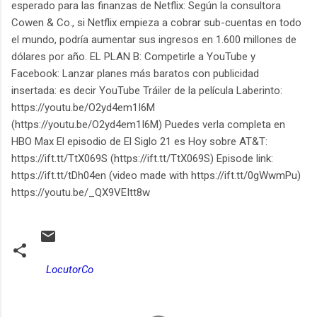
esperado para las finanzas de Netflix: Según la consultora
Cowen & Co., si Netflix empieza a cobrar sub-cuentas en todo
el mundo, podría aumentar sus ingresos en 1.600 millones de
dólares por año. EL PLAN B: Competirle a YouTube y
Facebook: Lanzar planes más baratos con publicidad
insertada: es decir YouTube Tráiler de la película Laberinto:
https://youtu.be/O2yd4em1I6M
(https://youtu.be/O2yd4em1I6M) Puedes verla completa en
HBO Max El episodio de El Siglo 21 es Hoy sobre AT&T:
https://ift.tt/TtX069S (https://ift.tt/TtX069S) Episode link:
https://ift.tt/tDh04en (video made with https://ift.tt/0gWwmPu)
https://youtu.be/_QX9VEItt8w
LocutorCo
C