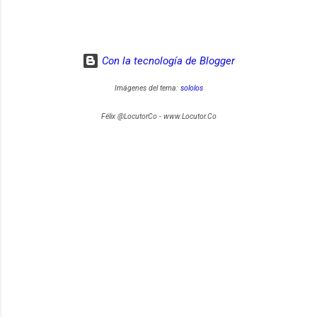
Con la tecnología de Blogger
Imágenes del tema:
sololos
Félix @LocutorCo - www.Locutor.Co