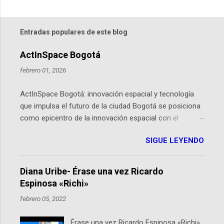
Entradas populares de este blog
ActInSpace Bogotá
febrero 01, 2026
ActInSpace Bogotá: innovación espacial y tecnología
que impulsa el futuro de la ciudad Bogotá se posiciona
como epicentro de la innovación espacial con el
lanzamiento inminente de ActInSpace 2026, un
SIGUE LEYENDO
hackathon global que convierte tecnologías de la
Agencia Espacial Europea en soluciones prácticas para
la vida cotidiana. Este evento, organizado por el
Diana Uribe- Érase una vez Ricardo
Planetario de Bogotá del Idartes y la Universidad de los
Espinosa «Richi»
Andes, reúne a expertos como el presidente de Airbus
febrero 05, 2022
Colombia y líderes del sector aeroespacial para inspirar
a emprendedores y estudiantes. Qué es ActInSpace y
Érase una vez Ricardo Espinosa «Richi»