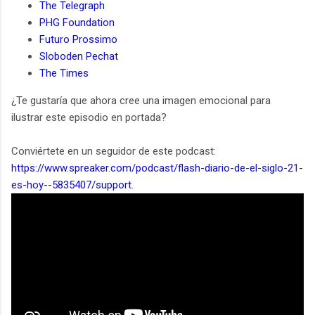
The Telegraph
PHG Foundation
Futuro Prossimo
Sloboden Pechat
The Times
¿Te gustaría que ahora cree una imagen emocional para
ilustrar este episodio en portada?
Conviértete en un seguidor de este podcast:
https://www.spreaker.com/podcast/flash-diario-de-el-siglo-21-
es-hoy--5835407/support
.