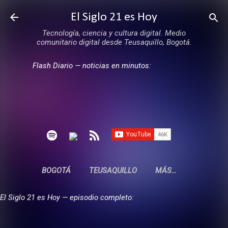
Ir al contenido principal
El Siglo 21 es Hoy
Tecnología, ciencia y cultura digital. Medio
comunitario digital desde Teusaquillo, Bogotá.
Flash Diario — noticias en minutos:
BOGOTÁ
TEUSAQUILLO
MÁS…
El Siglo 21 es Hoy — episodio completo: