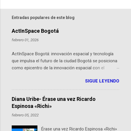
Entradas populares de este blog
ActInSpace Bogotá
febrero 01, 2026
ActInSpace Bogotá: innovación espacial y tecnología
que impulsa el futuro de la ciudad Bogotá se posiciona
como epicentro de la innovación espacial con el
lanzamiento inminente de ActInSpace 2026, un
SIGUE LEYENDO
hackathon global que convierte tecnologías de la
Agencia Espacial Europea en soluciones prácticas para
la vida cotidiana. Este evento, organizado por el
Diana Uribe- Érase una vez Ricardo
Planetario de Bogotá del Idartes y la Universidad de los
Espinosa «Richi»
Andes, reúne a expertos como el presidente de Airbus
febrero 05, 2022
Colombia y líderes del sector aeroespacial para inspirar
a emprendedores y estudiantes. Qué es ActInSpace y
Érase una vez Ricardo Espinosa «Richi»
por qué importa en Bogotá ActInSpace es una