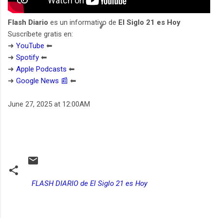
Flash Diario
es un informativo de
El Siglo 21 es Hoy
Suscríbete gratis en:
➜
YouTube
⬅︎
➜
Spotify
⬅︎
➜
Apple Podcasts
⬅︎
➜
Google News 📰
⬅︎
June 27, 2025 at 12:00AM
FLASH DIARIO de El Siglo 21 es Hoy
C