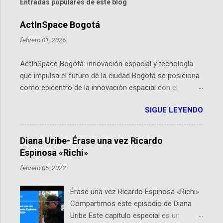
Entradas populares de este blog
ActInSpace Bogotá
febrero 01, 2026
ActInSpace Bogotá: innovación espacial y tecnología
que impulsa el futuro de la ciudad Bogotá se posiciona
como epicentro de la innovación espacial con el
lanzamiento inminente de ActInSpace 2026, un
SIGUE LEYENDO
hackathon global que convierte tecnologías de la
Agencia Espacial Europea en soluciones prácticas para
la vida cotidiana. Este evento, organizado por el
Diana Uribe- Érase una vez Ricardo
Planetario de Bogotá del Idartes y la Universidad de los
Espinosa «Richi»
Andes, reúne a expertos como el presidente de Airbus
febrero 05, 2022
Colombia y líderes del sector aeroespacial para inspirar
a emprendedores y estudiantes. Qué es ActInSpace y
Érase una vez Ricardo Espinosa «Richi»
por qué importa en Bogotá ActInSpace es una
Compartimos este episodio de Diana
competencia mundial que opera en más de 60
Uribe Este capítulo especial es un
ciudades, donde participantes tienen 24 horas para