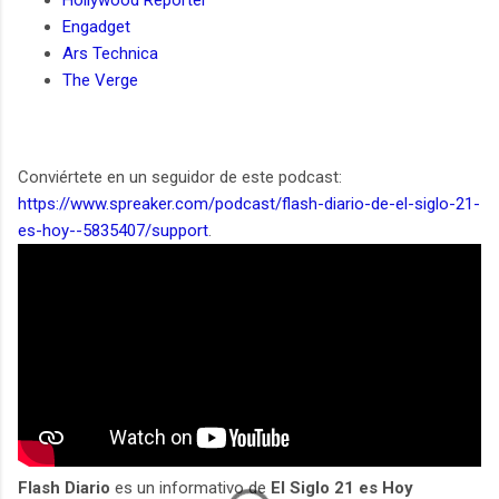
Engadget
Ars Technica
The Verge
Conviértete en un seguidor de este podcast:
https://www.spreaker.com/podcast/flash-diario-de-el-siglo-21-
es-hoy--5835407/support
.
Flash Diario
es un informativo de
El Siglo 21 es Hoy