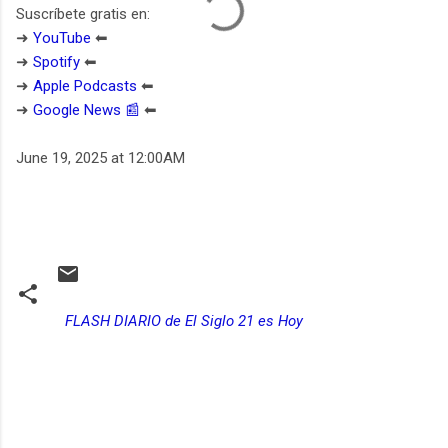
Suscríbete gratis en:
➜
YouTube
⬅︎
➜
Spotify
⬅︎
➜
Apple Podcasts
⬅︎
➜
Google News 📰
⬅︎
June 19, 2025 at 12:00AM
FLASH DIARIO de El Siglo 21 es Hoy
C
o
m