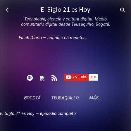
Ir al contenido principal
El Siglo 21 es Hoy
Tecnología, ciencia y cultura digital. Medio
comunitario digital desde Teusaquillo, Bogotá.
Flash Diario — noticias en minutos:
BOGOTÁ
TEUSAQUILLO
MÁS…
El Siglo 21 es Hoy — episodio completo: