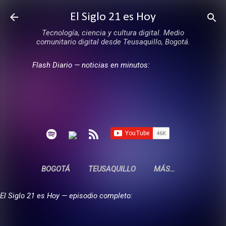
Ir al contenido principal
El Siglo 21 es Hoy
Tecnología, ciencia y cultura digital. Medio
comunitario digital desde Teusaquillo, Bogotá.
Flash Diario — noticias en minutos:
BOGOTÁ
TEUSAQUILLO
MÁS…
El Siglo 21 es Hoy — episodio completo: