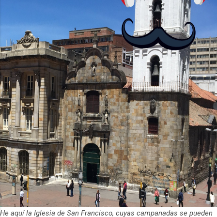
La aplicación Duolingo fue lanzada en
2012 y cuenta con más de 37 millones
de usuarios activos diarios. Desde 2022,
ha empeza...
He aquí la Iglesia de San Francisco, cuyas campanadas se pueden