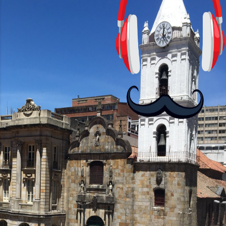
con personajes simpáticos y ayudas
visuales. ¿Será posible que una app que
antes nos enseñó francés, ahora nos
convierta en jugadores de ajedrez? Aún
no podrás jugar contra otros humanos
La aplicación Duolingo fue lanzada en
2012 y cuenta con más de 37 millones
de usuarios activos diarios. Desde 2022,
ha empeza...