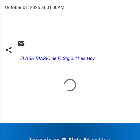
October 01, 2025 at 01:00AM
FLASH DIARIO de El Siglo 21 es Hoy
C
o
m
e
n
t
a
r