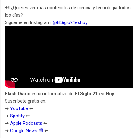
📲 ¿Quieres ver más contenidos de ciencia y tecnología todos
los días?
Sígueme en Instagram:
@ElSiglo21eshoy
Flash Diario
es un informativo de
El Siglo 21 es Hoy
Suscríbete gratis en:
➜
YouTube
⬅︎
➜
Spotify
⬅︎
➜
Apple Podcasts
⬅︎
➜
Google News 📰
⬅︎