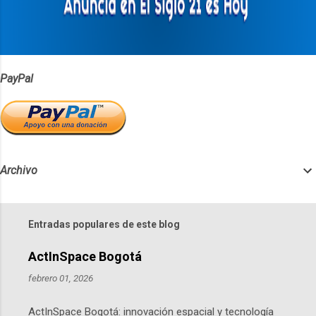
i
o
s
PayPal
Archivo
Entradas populares de este blog
ActInSpace Bogotá
febrero 01, 2026
ActInSpace Bogotá: innovación espacial y tecnología