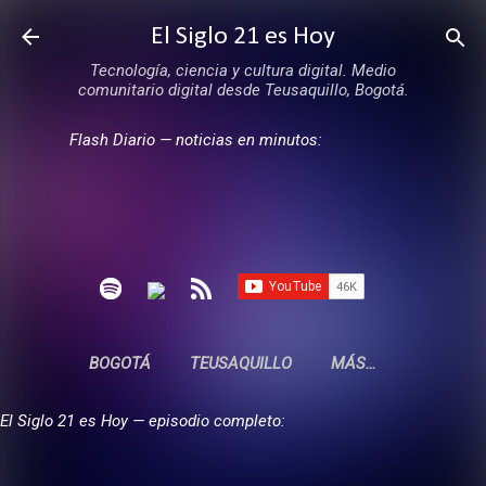
Ir al contenido principal
El Siglo 21 es Hoy
Tecnología, ciencia y cultura digital. Medio
comunitario digital desde Teusaquillo, Bogotá.
Flash Diario — noticias en minutos:
BOGOTÁ
TEUSAQUILLO
MÁS…
El Siglo 21 es Hoy — episodio completo: