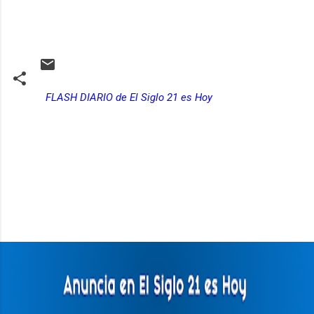
FLASH DIARIO de El Siglo 21 es Hoy
C
o
m
e
n
t
a
r
i
o