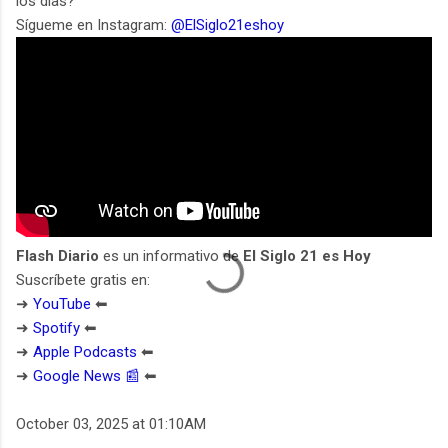
los días?
Sígueme en Instagram:
@ElSiglo21eshoy
Flash Diario
es un informativo de
El Siglo 21 es Hoy
Suscríbete gratis en:
➜
YouTube
⬅︎
➜
Spotify
⬅︎
➜
Apple Podcasts
⬅︎
➜
Google News 📰
⬅︎
October 03, 2025 at 01:10AM