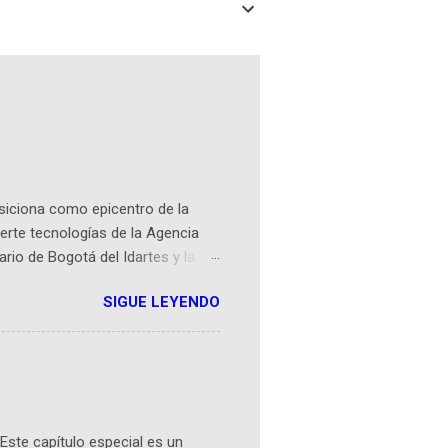
osiciona como epicentro de la
erte tecnologías de la Agencia
ario de Bogotá del Idartes y la
r aeroespacial para inspirar a
SIGUE LEYENDO
ompetencia mundial que opera en
 espaciales como satélites y
rio (calle 26B #5-93), in...
Este capítulo especial es un