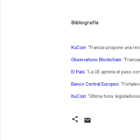
Bibliografía
KuCoin
: "Francia propone una res
Observatorio Blockchain
: "Franci
El País
: "La UE aprieta el paso co
Banco Central Europeo
: "Fortale
KuCoin
: "Última hora: legisladore
C