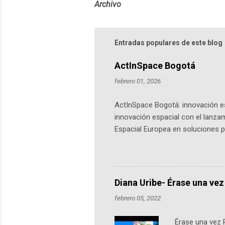
Archivo
Entradas populares de este blog
ActInSpace Bogotá
febrero 01, 2026
ActInSpace Bogotá: innovación es
innovación espacial con el lanza
Espacial Europea en soluciones pr
Universidad de los Andes, reúne a
emprendedores y estudiantes. Qu
más de 60 ciudades, donde partic
datos orbitales. En Bogotá, arranc
Diana Uribe- Érase una vez
febrero 05, 2022
Érase una vez 