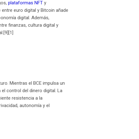
gos,
plataformas NFT
y
 entre euro digital y Bitcoin añade
conomía digital. Además,
e finanzas, cultura digital y
.[9][1]
turo. Mientras el BCE impulsa un
l control del dinero digital. La
ente resistencia a la
rivacidad, autonomía y el