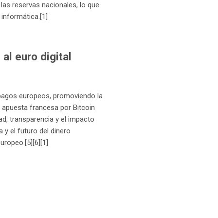
 las reservas nacionales, lo que
 informática.[1]
al euro digital
de pagos europeos, promoviendo la
la apuesta francesa por Bitcoin
d, transparencia y el impacto
a y el futuro del dinero
uropeo.[5][6][1]