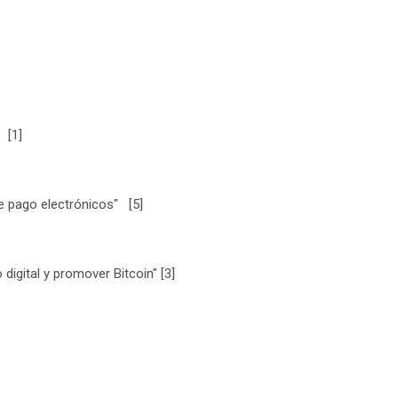
 [1]
de pago electrónicos" [5]
digital y promover Bitcoin" [3]