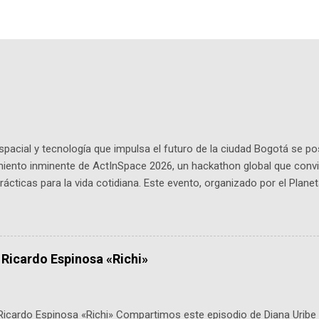
pacial y tecnología que impulsa el futuro de la ciudad Bogotá se p
miento inminente de ActInSpace 2026, un hackathon global que convi
ácticas para la vida cotidiana. Este evento, organizado por el Planet
 expertos como el presidente de Airbus Colombia y líderes del secto
é es ActInSpace y por qué importa en Bogotá ActInSpace es una c
ipantes tienen 24 horas para idear startups basadas en tecnologías
a con un evento gratuito el 30 de enero a las 10:00 a. m. en el Planeta
 Ricardo Espinosa «Richi»
Ricardo Espinosa «Richi» Compartimos este episodio de Diana Uribe 