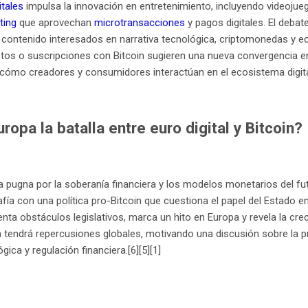
tales
impulsa la innovación en entretenimiento, incluyendo videojue
ting
que aprovechan
microtransacciones
y pagos digitales. El debate
contenido interesados en narrativa tecnológica, criptomonedas y e
os o suscripciones con Bitcoin sugieren una nueva convergencia entr
cómo creadores y consumidores interactúan en el ecosistema digital
ropa la batalla entre euro digital y Bitcoin?
a pugna por la soberanía financiera y los modelos monetarios del fu
afía con una política pro-Bitcoin que cuestiona el papel del Estado en e
ta obstáculos legislativos, marca un hito en Europa y revela la creci
uta tendrá repercusiones globales, motivando una discusión sobre la p
gica y regulación financiera.[6][5][1]