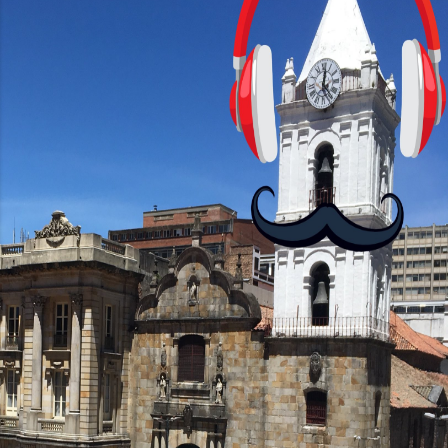
cursos: lecciones cortas, interactivas,
con personajes simpáticos y ayudas
visuales. ¿Será posible que una app que
antes nos enseñó francés, ahora nos
convierta en jugadores de ajedrez? Aún
no podrás jugar contra otros humanos
La aplicación Duolingo fue lanzada en
2012 y cuenta con más de 37 millones
de usuarios activos diarios. Desde 2022,
ha empeza...