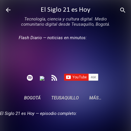
Ir al contenido principal
El Siglo 21 es Hoy
Tecnología, ciencia y cultura digital. Medio
comunitario digital desde Teusaquillo, Bogotá.
Flash Diario — noticias en minutos:
BOGOTÁ
TEUSAQUILLO
MÁS…
El Siglo 21 es Hoy — episodio completo: