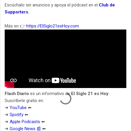
Escúchalo sin anuncios y apoya el pódcast en el
Club de
Supporters
.
Más en 👉
https://ElSiglo21esHoy.com
Flash Diario
es un informativo de
El Siglo 21 es Hoy
Suscríbete gratis en:
➜
YouTube
⬅︎
➜
Spotify
⬅︎
➜
Apple Podcasts
⬅︎
➜
Google News 📰
⬅︎