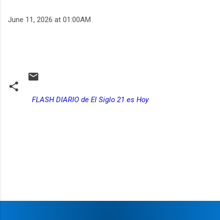
June 11, 2026 at 01:00AM
FLASH DIARIO de El Siglo 21 es Hoy
C
o
m
e
n
t
a