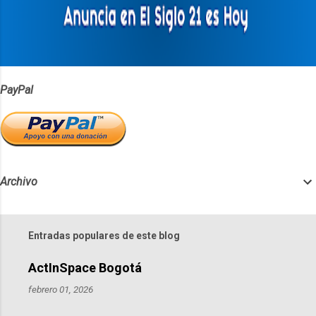
r
i
o
s
PayPal
Archivo
Entradas populares de este blog
ActInSpace Bogotá
febrero 01, 2026