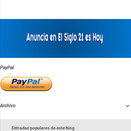
n
t
a
r
i
o
s
PayPal
Archivo
Entradas populares de este blog