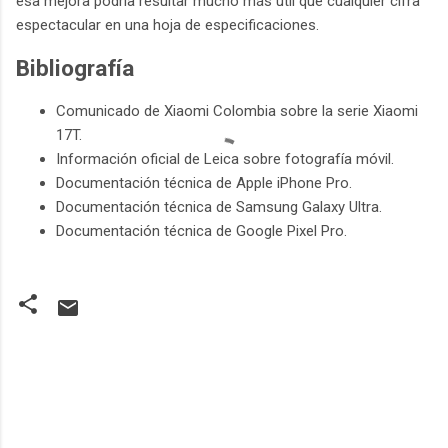
esa mejora podría resultar mucho más útil que cualquier cifra
espectacular en una hoja de especificaciones.
Bibliografía
Comunicado de Xiaomi Colombia sobre la serie Xiaomi
17T.
Información oficial de Leica sobre fotografía móvil.
Documentación técnica de Apple iPhone Pro.
Documentación técnica de Samsung Galaxy Ultra.
Documentación técnica de Google Pixel Pro.
C
o
m
e