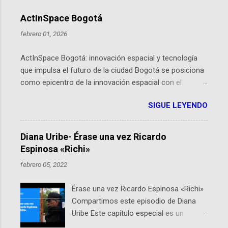
ActInSpace Bogotá
febrero 01, 2026
ActInSpace Bogotá: innovación espacial y tecnología
que impulsa el futuro de la ciudad Bogotá se posiciona
como epicentro de la innovación espacial con el
lanzamiento inminente de ActInSpace 2026, un
SIGUE LEYENDO
hackathon global que convierte tecnologías de la
Agencia Espacial Europea en soluciones prácticas para
la vida cotidiana. Este evento, organizado por el
Diana Uribe- Érase una vez Ricardo
Planetario de Bogotá del Idartes y la Universidad de los
Espinosa «Richi»
Andes, reúne a expertos como el presidente de Airbus
febrero 05, 2022
Colombia y líderes del sector aeroespacial para inspirar
a emprendedores y estudiantes. Qué es ActInSpace y
Érase una vez Ricardo Espinosa «Richi»
por qué importa en Bogotá ActInSpace es una
Compartimos este episodio de Diana
competencia mundial que opera en más de 60
Uribe Este capítulo especial es un
ciudades, donde participantes tienen 24 horas para
homenaje a una de las personas que se