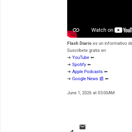
Flash Diario
es un informativo d
Suscríbete gratis en:
➜
YouTube
⬅︎
➜
Spotify
⬅︎
➜
Apple Podcasts
⬅︎
➜
Google News 📰
⬅︎
June 1, 2026 at 05:00AM