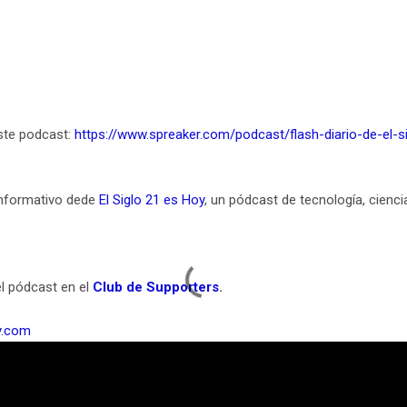
ste podcast:
https://www.spreaker.com/podcast/flash-diario-de-el-s
 informativo dede
El Siglo 21 es Hoy
, un pódcast de tecnología, ciencia 
l pódcast en el
Club de Supporters
.
y.com