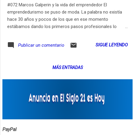
#072 Marcos Galperin y la vida del emprendedor El
emprendedurismo se puso de moda. La palabra no existía
hace 30 años y pocos de los que en ese momento
estábamos dando los primeros pasos profesionales lo
teníamos como una opción. Ahora, mucha gente quiere ser
emprendedora. Es cool y aspiracional. Pero no es para
SIGUE LEYENDO
Publicar un comentario
todos. Marcos Galperin fundó Mercado Libre hace unos 20
años, sigue liderando la empresa que creció para
transformarse en una de las más grandes de la región y es
MÁS ENTRADAS
probablemente uno de los emprendedores más exitosos de
América Latina. Sí, ya sé, todo depende de cómo medís el
éxito. Pero sospecho que Marcos va a quedar en el podio
con muchas de las posibles definiciones que se nos
ocurran. Pueden ver los links relevantes de este episodio en
https://ift.tt/2K404wP Pueden ver el video de este episodio
en https://www.youtube.com/AprenderdeGrandes. Pueden
suscribirse para recibir un email cada vez que publico un
nuevo episodio...
PayPal