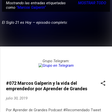
Mostrando las entradas etiquetadas
MOSTRAR TODO
E
como
"Marcos Galperin"
PARTICIPA
n
t
El Siglo 21 es Hoy — episodio completo:
r
a
d
a
s
Grupo Telegram:
#072 Marcos Galperin y la vida del
emprendedor por Aprender de Grandes
julio 30, 2019
Por Aprender de Grandes Podcast #Recomendado Tweet