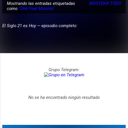
Mostrando las entradas etiquetadas
MOSTRAR TODO
E
como
"One-Year Mission"
PARTICIPA
n
t
El Siglo 21 es Hoy — episodio completo:
r
a
d
a
s
Grupo Telegram:
No se ha encontrado ningún resultado