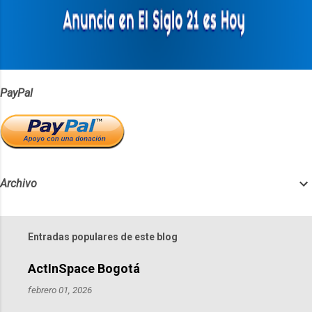
r
i
o
s
PayPal
Archivo
Entradas populares de este blog
ActInSpace Bogotá
febrero 01, 2026