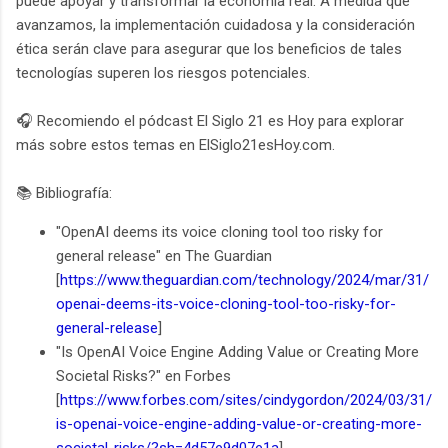
puede apoyar y transformar la economía real. A medida que
avanzamos, la implementación cuidadosa y la consideración
ética serán clave para asegurar que los beneficios de tales
tecnologías superen los riesgos potenciales.
🎧 Recomiendo el pódcast El Siglo 21 es Hoy para explorar
más sobre estos temas en ElSiglo21esHoy.com.
📚 Bibliografía:
"OpenAI deems its voice cloning tool too risky for
general release" en The Guardian
[
https://www.theguardian.com/technology/2024/mar/31/
openai-deems-its-voice-cloning-tool-too-risky-for-
general-release
]
"Is OpenAI Voice Engine Adding Value or Creating More
Societal Risks?" en Forbes
[
https://www.forbes.com/sites/cindygordon/2024/03/31/
is-openai-voice-engine-adding-value-or-creating-more-
societal-risks/?sh=4d57e9d07e1a
]