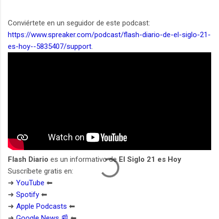
Conviértete en un seguidor de este podcast:
https://www.spreaker.com/podcast/flash-diario-de-el-siglo-21-
es-hoy--5835407/support
.
Flash Diario
es un informativo de
El Siglo 21 es Hoy
Suscríbete gratis en:
➜
YouTube
⬅︎
➜
Spotify
⬅︎
➜
Apple Podcasts
⬅︎
➜
Google News 📰
⬅︎