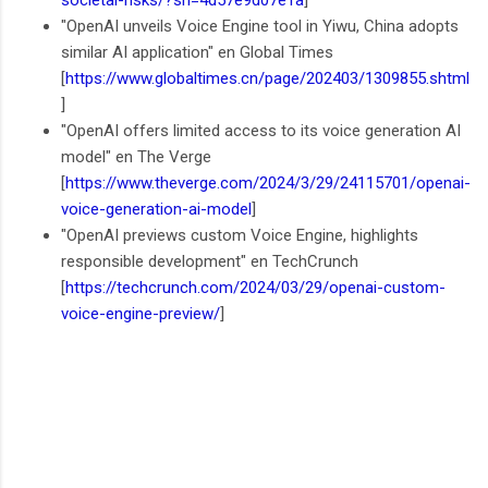
"OpenAI unveils Voice Engine tool in Yiwu, China adopts
similar AI application" en Global Times
[
https://www.globaltimes.cn/page/202403/1309855.shtml
]
"OpenAI offers limited access to its voice generation AI
model" en The Verge
[
https://www.theverge.com/2024/3/29/24115701/openai-
voice-generation-ai-model
]
"OpenAI previews custom Voice Engine, highlights
responsible development" en TechCrunch
[
https://techcrunch.com/2024/03/29/openai-custom-
voice-engine-preview/
]