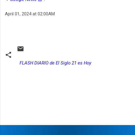
April 01, 2024 at 02:00AM
FLASH DIARIO de El Siglo 21 es Hoy
C
o
m
e
n
t
a