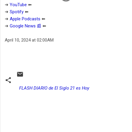
➜
YouTube
⬅︎
➜
Spotify
⬅︎
➜
Apple Podcasts
⬅︎
➜
Google News 📰
⬅︎
April 10, 2024 at 02:00AM
FLASH DIARIO de El Siglo 21 es Hoy
C
o
m
e