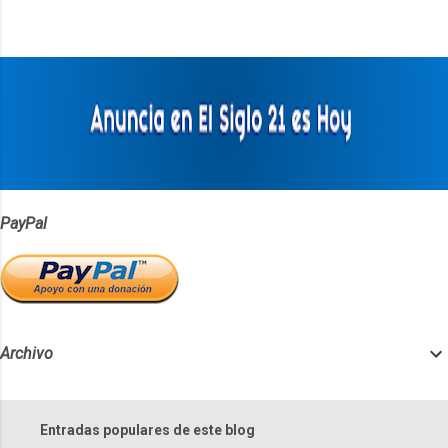
n
t
a
r
i
o
s
PayPal
Archivo
Entradas populares de este blog