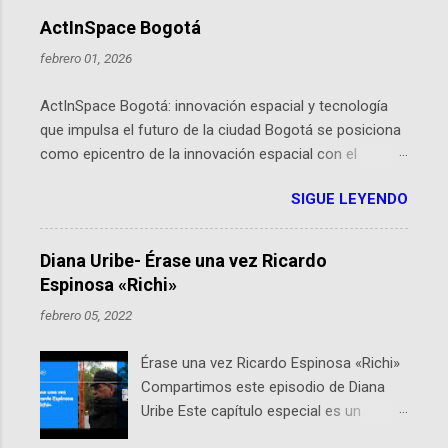
ActInSpace Bogotá
febrero 01, 2026
ActInSpace Bogotá: innovación espacial y tecnología
que impulsa el futuro de la ciudad Bogotá se posiciona
como epicentro de la innovación espacial con el
lanzamiento inminente de ActInSpace 2026, un
SIGUE LEYENDO
hackathon global que convierte tecnologías de la
Agencia Espacial Europea en soluciones prácticas para
la vida cotidiana. Este evento, organizado por el
Diana Uribe- Érase una vez Ricardo
Planetario de Bogotá del Idartes y la Universidad de los
Espinosa «Richi»
Andes, reúne a expertos como el presidente de Airbus
febrero 05, 2022
Colombia y líderes del sector aeroespacial para inspirar
a emprendedores y estudiantes. Qué es ActInSpace y
Érase una vez Ricardo Espinosa «Richi»
por qué importa en Bogotá ActInSpace es una
Compartimos este episodio de Diana
competencia mundial que opera en más de 60
Uribe Este capítulo especial es un
ciudades, donde participantes tienen 24 horas para
homenaje a una de las personas que se
idear startups basadas en tecnologías espaciales