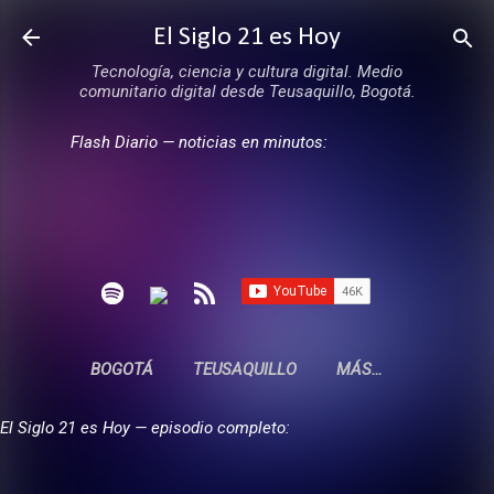
Ir al contenido principal
El Siglo 21 es Hoy
Tecnología, ciencia y cultura digital. Medio
comunitario digital desde Teusaquillo, Bogotá.
Flash Diario — noticias en minutos:
BOGOTÁ
TEUSAQUILLO
MÁS…
El Siglo 21 es Hoy — episodio completo: