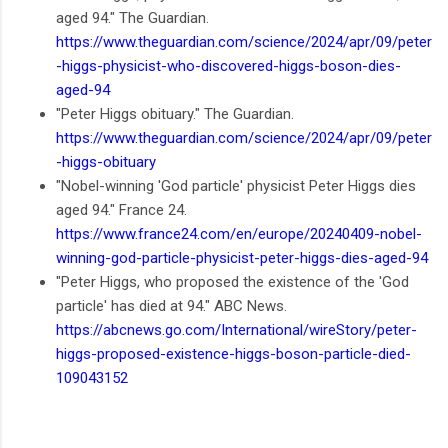
aged 94." The Guardian.
https://www.theguardian.com/science/2024/apr/09/peter
-higgs-physicist-who-discovered-higgs-boson-dies-
aged-94
"Peter Higgs obituary." The Guardian.
https://www.theguardian.com/science/2024/apr/09/peter
-higgs-obituary
"Nobel-winning 'God particle' physicist Peter Higgs dies
aged 94." France 24.
https://www.france24.com/en/europe/20240409-nobel-
winning-god-particle-physicist-peter-higgs-dies-aged-94
"Peter Higgs, who proposed the existence of the 'God
particle' has died at 94." ABC News.
https://abcnews.go.com/International/wireStory/peter-
higgs-proposed-existence-higgs-boson-particle-died-
109043152