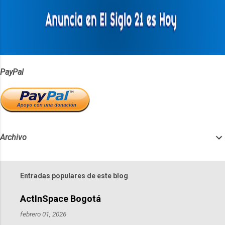
r
i
o
s
PayPal
Archivo
Entradas populares de este blog
ActInSpace Bogotá
febrero 01, 2026