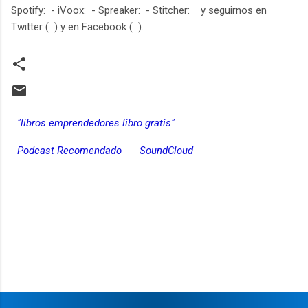
Spotify: - iVoox: - Spreaker: - Stitcher: y seguirnos en
Twitter ( ) y en Facebook ( ).
"libros emprendedores libro gratis"
Podcast Recomendado
SoundCloud
C
o
m
e
n
t
a