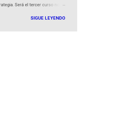
rategia. Será el tercer curso no
n iOS a mediados de mayo y
SIGUE LEYENDO
como mover un alfil, hasta jugar
iones cortas, interactivas, con
s enseñó francés, ahora nos
plicación Duolingo fue lanzada
ha empeza...