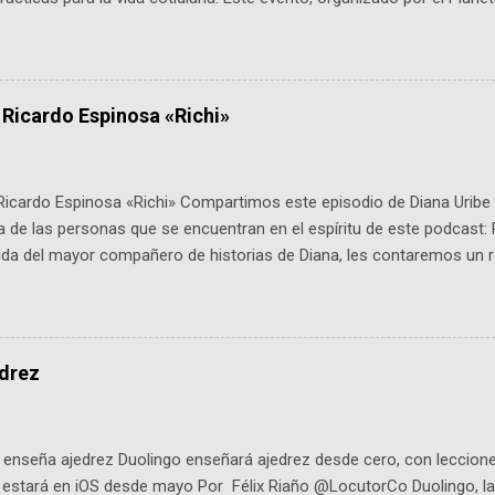
 expertos como el presidente de Airbus Colombia y líderes del secto
é es ActInSpace y por qué importa en Bogotá ActInSpace es una c
ipantes tienen 24 horas para idear startups basadas en tecnologías
a con un evento gratuito el 30 de enero a las 10:00 a. m. en el Planeta
 Ricardo Espinosa «Richi»
Ricardo Espinosa «Richi» Compartimos este episodio de Diana Uribe 
 de las personas que se encuentran en el espíritu de este podcast: 
tida del mayor compañero de historias de Diana, les contaremos un re
istoria, el cine, los cómics, la fantasía y el amor. También hablaremos
de viene "la fuerza poderosa", del relato viviente que encarna una jo
onista: un personaje de gabán y sombrero que parecía sacado direc
dio: -La colección Ricardo Espinosa: los cómics, las novelas y los l
edrez
ar en la Biblioteca Luis Ángel Arango ¡Síguenos en nuestras Redes 
q25SBg Instagram: https://ift.tt/UPfSeo3 Twitter: https://twitter.com/di
enseña ajedrez Duolingo enseñará ajedrez desde cero, con lecciones
o estará en iOS desde mayo Por Félix Riaño @LocutorCo Duolingo, la