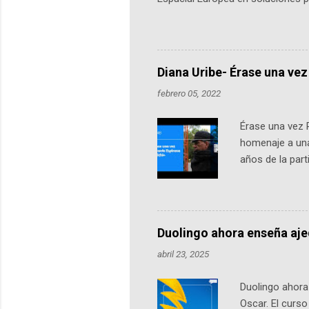
Universidad de los Andes, reúne a
emprendedores y estudiantes. Qu
más de 60 ciudades, donde partic
datos orbitales. En Bogotá, arranc
Diana Uribe- Érase una vez
febrero 05, 2022
Érase una vez 
homenaje a una
años de la par
literatura, la h
podcast, de dón
nuestro protag
Notas del episo
Duolingo ahora enseña aj
pueden consult
abril 23, 2025
https://ift.tt/W
Duolingo ahora 
Oscar. El curs