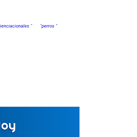
cienciacionales "
"perros "