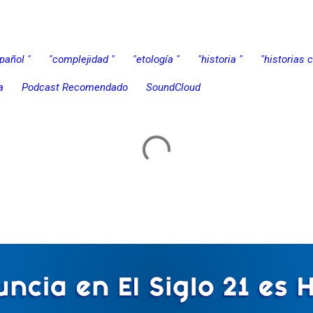
pañol "
"complejidad "
"etología "
"historia "
"historias 
a
Podcast Recomendado
SoundCloud