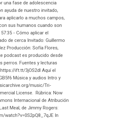
or una fase de adolescencia
on ayuda de nuestro invitado,
para aplicarlo a muchos campos,
es con sus humanos cuando son
 57:35 - Cómo aplicar el
do de cerca Invitado: Guillermo
ez Producción: Sofía Flores,
ste podcast es producido desde
 perros. Fuentes y lecturas
ttps://ift.tt/3jOS2dl Aquí el
dGB5f6 Música y audios Intro y
usicarchive.org/music/Tri-
mmercial License. Rúbrica: Now
mons Internacional de Atribución
Last Meal, de Jimmy Rogers:
com/watch?v=0S2pQ8_7qJE In