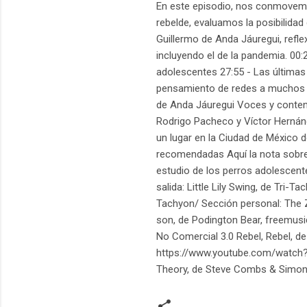
En este episodio, nos conmovemo
rebelde, evaluamos la posibilidad
Guillermo de Anda Jáuregui, refl
incluyendo el de la pandemia. 0
adolescentes 27:55 - Las últimas
pensamiento de redes a muchos pr
de Anda Jáuregui Voces y conten
Rodrigo Pacheco y Víctor Hernánd
un lugar en la Ciudad de México 
recomendadas Aquí la nota sobre las
estudio de los perros adolescente
salida: Little Lily Swing, de Tri
Tachyon/ Sección personal: The Z
son, de Podington Bear, freemus
No Comercial 3.0 Rebel, Rebel, 
https://www.youtube.com/watch
Theory, de Steve Combs & Simon 