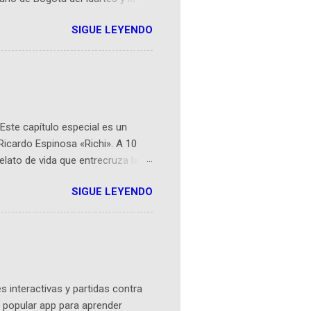
r aeroespacial para inspirar a
SIGUE LEYENDO
ompetencia mundial que opera en
 espaciales como satélites y
rio (calle 26B #5-93), in...
Este capítulo especial es un
Ricardo Espinosa «Richi». A 10
lato de vida que entrecruza la
 del origen de la narrativa de este
SIGUE LEYENDO
ven librera de Barichara y de
tamente de una novela de espías
ibros reunidos por Richi hoy se
Sociales! Facebook:
an...
 interactivas y partidas contra
 popular app para aprender