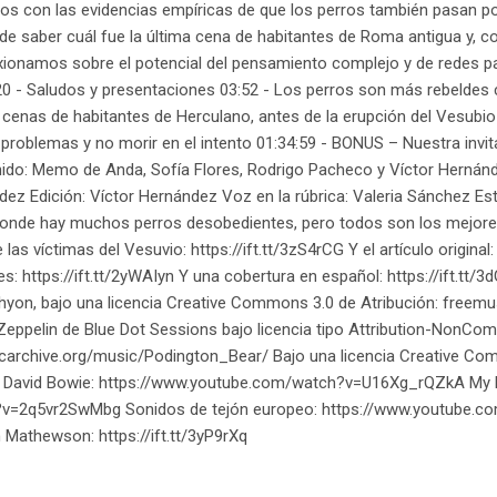
s con las evidencias empíricas de que los perros también pasan p
 de saber cuál fue la última cena de habitantes de Roma antigua y, c
exionamos sobre el potencial del pensamiento complejo y de redes 
0:20 - Saludos y presentaciones 03:52 - Los perros son más rebeld
 cenas de habitantes de Herculano, antes de la erupción del Vesubio
oblemas y no morir en el intento 01:34:59 - BONUS – Nuestra invita
ido: Memo de Anda, Sofía Flores, Rodrigo Pacheco y Víctor Hernánd
ez Edición: Víctor Hernández Voz en la rúbrica: Valeria Sánchez E
donde hay muchos perros desobedientes, pero todos son los mejores
 víctimas del Vesuvio: https://ift.tt/3zS4rCG Y el artículo original: h
s: https://ift.tt/2yWAIyn Y una cobertura en español: https://ift.tt/3
-Tachyon, bajo una licencia Creative Commons 3.0 de Atribución: freem
eppelin de Blue Dot Sessions bajo licencia tipo Attribution-NonCo
icarchive.org/music/Podington_Bear/ Bajo una licencia Creative Com
de David Bowie: https://www.youtube.com/watch?v=U16Xg_rQZkA My 
?v=2q5vr2SwMbg Sonidos de tejón europeo: https://www.youtube.
Mathewson: https://ift.tt/3yP9rXq