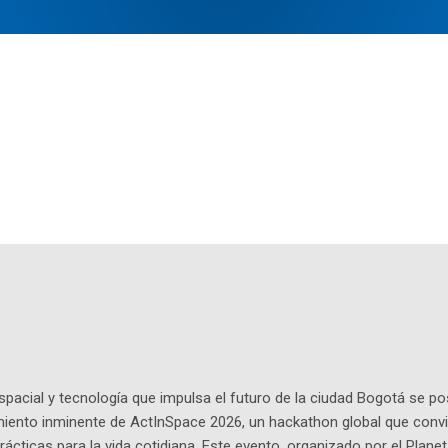
pacial y tecnología que impulsa el futuro de la ciudad Bogotá se p
miento inminente de ActInSpace 2026, un hackathon global que convi
ácticas para la vida cotidiana. Este evento, organizado por el Planet