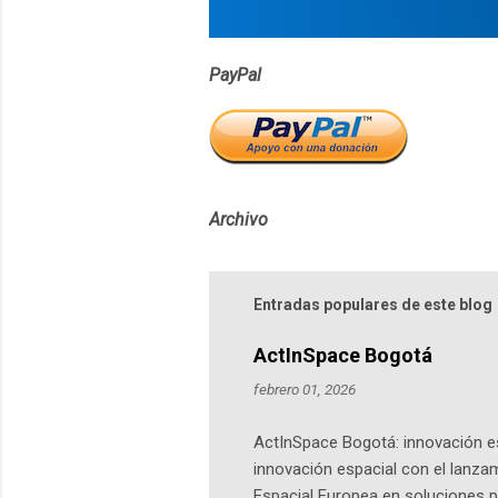
s
PayPal
Archivo
Entradas populares de este blog
ActInSpace Bogotá
febrero 01, 2026
ActInSpace Bogotá: innovación es
innovación espacial con el lanza
Espacial Europea en soluciones pr