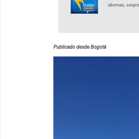
idiomas, sorpre
lingüístico de
estará disponib
partidas comple
personajes sim
convierta en j
Publicado desde Bogotá
en 2012 y cuen