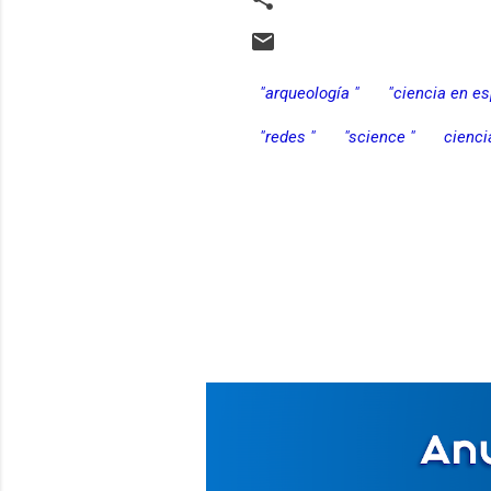
"arqueología "
"ciencia en es
"redes "
"science "
cienci
C
o
m
e
n
t
a
r
i
o