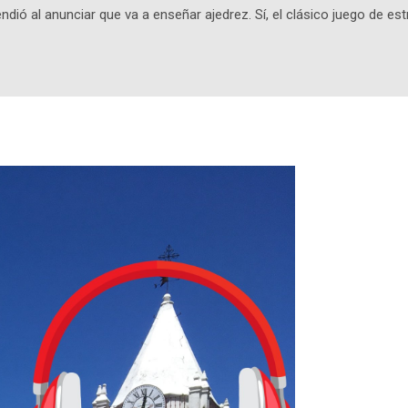
ndió al anunciar que va a enseñar ajedrez. Sí, el clásico juego de est
 la app, después de música y matemáticas. Comenzará como beta e
le primero en inglés. Los usuarios aprenderán desde lo más básico, 
tas. El sistema de enseñanza es similar al de sus otros cursos: lecc
páticos y ayudas visuales. ¿Será posible que una app que antes no
ugadores de ajedrez? Aún no podrás jugar contra otros humanos La a
ta con más de 37 millones de usuarios activos diarios. Desde 2022, 