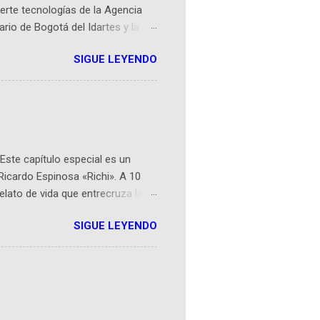
erte tecnologías de la Agencia
ario de Bogotá del Idartes y la
r aeroespacial para inspirar a
SIGUE LEYENDO
ompetencia mundial que opera en
 espaciales como satélites y
rio (calle 26B #5-93), in...
Este capítulo especial es un
Ricardo Espinosa «Richi». A 10
lato de vida que entrecruza la
 del origen de la narrativa de este
SIGUE LEYENDO
ven librera de Barichara y de
tamente de una novela de espías
ibros reunidos por Richi hoy se
Sociales! Facebook:
an...