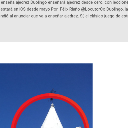
enseña ajedrez Duolingo enseñará ajedrez desde cero, con lecciones
o estará en iOS desde mayo Por Félix Riaño @LocutorCo Duolingo, la
ndió al anunciar que va a enseñar ajedrez. Sí, el clásico juego de est
 la app, después de música y matemáticas. Comenzará como beta e
le primero en inglés. Los usuarios aprenderán desde lo más básico, 
tas. El sistema de enseñanza es similar al de sus otros cursos: lecc
páticos y ayudas visuales. ¿Será posible que una app que antes no
ugadores de ajedrez? Aún no podrás jugar contra otros humanos La a
ta con más de 37 millones de usuarios activos diarios. Desde 2022, 