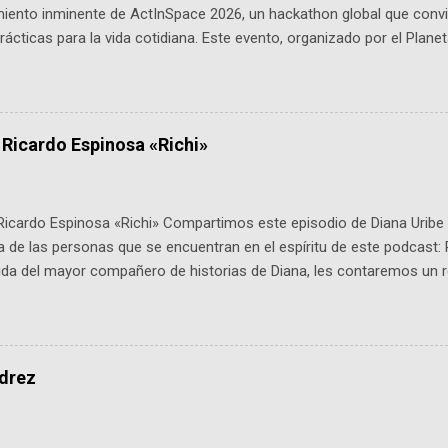
miento inminente de ActInSpace 2026, un hackathon global que convi
ácticas para la vida cotidiana. Este evento, organizado por el Planet
 expertos como el presidente de Airbus Colombia y líderes del secto
é es ActInSpace y por qué importa en Bogotá ActInSpace es una c
ipantes tienen 24 horas para idear startups basadas en tecnologías
a con un evento gratuito el 30 de enero a las 10:00 a. m. en el Planeta
 Ricardo Espinosa «Richi»
Ricardo Espinosa «Richi» Compartimos este episodio de Diana Uribe 
 de las personas que se encuentran en el espíritu de este podcast: 
tida del mayor compañero de historias de Diana, les contaremos un re
istoria, el cine, los cómics, la fantasía y el amor. También hablaremos
de viene "la fuerza poderosa", del relato viviente que encarna una jo
onista: un personaje de gabán y sombrero que parecía sacado direc
dio: -La colección Ricardo Espinosa: los cómics, las novelas y los l
edrez
ar en la Biblioteca Luis Ángel Arango ¡Síguenos en nuestras Redes 
q25SBg Instagram: https://ift.tt/UPfSeo3 Twitter: https://twitter.com/di