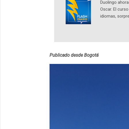
Duolingo ahora 
Oscar. El curs
idiomas, sorpre
lingüístico de
estará disponib
partidas comple
personajes sim
convierta en j
Publicado desde Bogotá
en 2012 y cuen