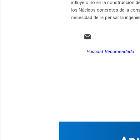
influye o no en la construcción de
los Núcleos concretos de la cons
necesidad de re pensar la ingenier
Podcast Recomendado
C
o
m
e
n
t
a
r
i