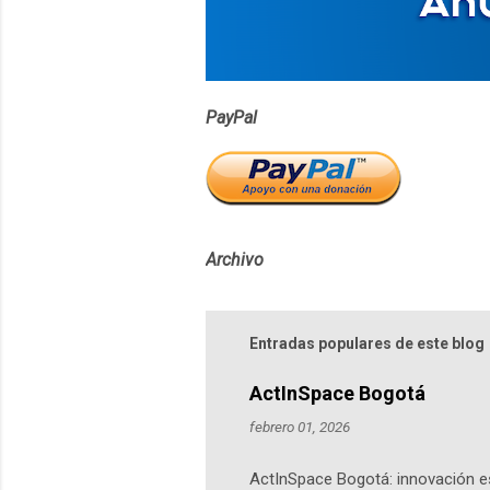
o
s
PayPal
Archivo
Entradas populares de este blog
ActInSpace Bogotá
febrero 01, 2026
ActInSpace Bogotá: innovación es