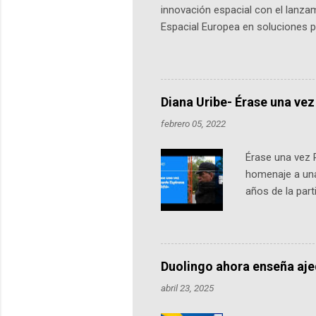
innovación espacial con el lanza
Espacial Europea en soluciones pr
Universidad de los Andes, reúne a
emprendedores y estudiantes. Qu
más de 60 ciudades, donde partic
datos orbitales. En Bogotá, arranc
Diana Uribe- Érase una vez
febrero 05, 2022
Érase una vez 
homenaje a una
años de la par
literatura, la h
podcast, de dón
nuestro protag
Notas del episo
Duolingo ahora enseña aj
pueden consult
abril 23, 2025
https://ift.tt/W