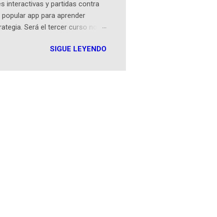
 interactivas y partidas contra
 popular app para aprender
rategia. Será el tercer curso no
n iOS a mediados de mayo y
SIGUE LEYENDO
como mover un alfil, hasta jugar
iones cortas, interactivas, con
s enseñó francés, ahora nos
plicación Duolingo fue lanzada
ha empeza...