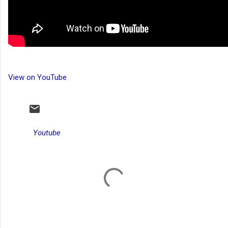
View on YouTube
Youtube
C
o
m
e
n