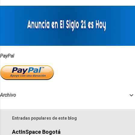
t
a
r
i
o
s
PayPal
Archivo
Entradas populares de este blog
ActInSpace Bogotá