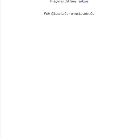
Imágenes del tema:
sololos
Félix @LocutorCo - www.Locutor.Co