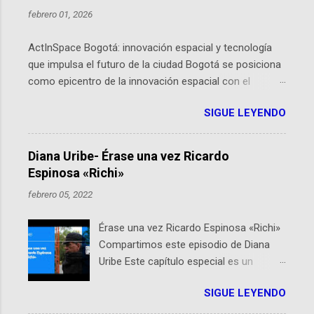
febrero 01, 2026
ActInSpace Bogotá: innovación espacial y tecnología
que impulsa el futuro de la ciudad Bogotá se posiciona
como epicentro de la innovación espacial con el
lanzamiento inminente de ActInSpace 2026, un
SIGUE LEYENDO
hackathon global que convierte tecnologías de la
Agencia Espacial Europea en soluciones prácticas para
la vida cotidiana. Este evento, organizado por el
Diana Uribe- Érase una vez Ricardo
Planetario de Bogotá del Idartes y la Universidad de los
Espinosa «Richi»
Andes, reúne a expertos como el presidente de Airbus
febrero 05, 2022
Colombia y líderes del sector aeroespacial para inspirar
a emprendedores y estudiantes. Qué es ActInSpace y
Érase una vez Ricardo Espinosa «Richi»
por qué importa en Bogotá ActInSpace es una
Compartimos este episodio de Diana
competencia mundial que opera en más de 60
Uribe Este capítulo especial es un
ciudades, donde participantes tienen 24 horas para
homenaje a una de las personas que se
idear startups basadas en tecnologías espaciales
SIGUE LEYENDO
encuentran en el espíritu de este
como satélites y datos orbitales. En Bogotá, arranca
podcast: Ricardo Espinosa «Richi». A 10