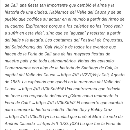
de Cali, una fiesta tan importante que cambió el alma y la
historia de una ciudad. Hablamos del Valle del Cauca y de un
pueblo que codifica su actuar en el mundo a partir del ritmo de
su cuerpo. Explicamos porque a los caleños no les "tocó venir
a sufrir en esta vida", sino que se "aguzan" y resisten a partir
del baile y la alegría. Les contamos del Festival de Orquestas,
del Salsódromo, del "Cali Viejo" y de todos los eventos que
hacen de la Feria de Cali una de las mayores fiestas de
nuestro país y de toda Latinoamérica. Notas del episodio:
Comenzamos con algo de la historia de Santiago de Cali, la
capital del Valle del Cauca →https://ift.tt/2VQVbjv Cali, Agosto
de 1956: La explosión que quedó en la memoria del Valle del
Cauca →https://ift.tt/3hKnhEW Una controversia que todavía
no tiene una respuesta definitiva ¿Cómo nació realmente la
Feria de Cali? →https://ift.tt/3hKlRu2 El concierto que cambió
para siempre la historia caleña: Richie Ray y Bobby Cruz
→https://ift.tt/3nJSTyn La ciudad que creó al Mito: La vida de
Andrés Caicedo →https://ift.tt/3kiyX3d Lo que fue la Feria de