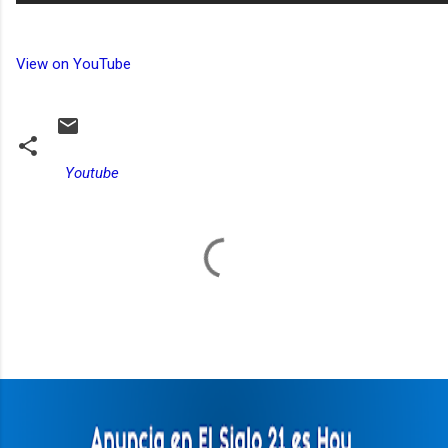
View on YouTube
Youtube
C
o
m
e
n
t
a
r
i