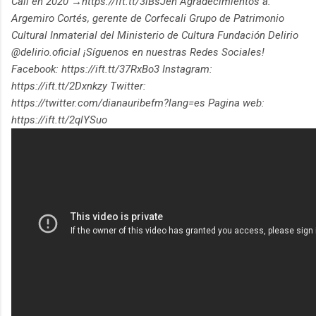
Cali en 2020 →https://ift.tt/3lBsJen Agradecimientos a:
Argemiro Cortés, gerente de Corfecali Grupo de Patrimonio
Cultural Inmaterial del Ministerio de Cultura Fundación Delirio
@delirio.oficial ¡Síguenos en nuestras Redes Sociales!
Facebook: https://ift.tt/37RxBo3 Instagram:
https://ift.tt/2Dxnkzy Twitter:
https://twitter.com/dianauribefm?lang=es Pagina web:
https://ift.tt/2qlYSuo