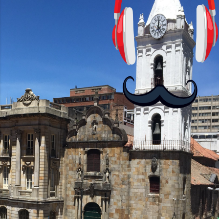
con personajes simpáticos y ayudas
visuales. ¿Será posible que una app que
antes nos enseñó francés, ahora nos
convierta en jugadores de ajedrez? Aún
no podrás jugar contra otros humanos
La aplicación Duolingo fue lanzada en
2012 y cuenta con más de 37 millones
de usuarios activos diarios. Desde 2022,
ha empeza...