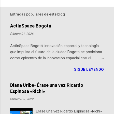
Entradas populares de este blog
ActInSpace Bogotá
febrero 01, 2026
ActInSpace Bogotá: innovación espacial y tecnología
que impulsa el futuro de la ciudad Bogotá se posiciona
como epicentro de la innovación espacial con el
lanzamiento inminente de ActInSpace 2026, un
SIGUE LEYENDO
hackathon global que convierte tecnologías de la
Agencia Espacial Europea en soluciones prácticas para
la vida cotidiana. Este evento, organizado por el
Diana Uribe- Érase una vez Ricardo
Planetario de Bogotá del Idartes y la Universidad de los
Espinosa «Richi»
Andes, reúne a expertos como el presidente de Airbus
febrero 05, 2022
Colombia y líderes del sector aeroespacial para inspirar
a emprendedores y estudiantes. Qué es ActInSpace y
Érase una vez Ricardo Espinosa «Richi»
por qué importa en Bogotá ActInSpace es una