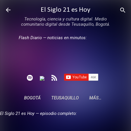
Ir al contenido principal
El Siglo 21 es Hoy
Tecnología, ciencia y cultura digital. Medio
comunitario digital desde Teusaquillo, Bogotá.
Flash Diario — noticias en minutos:
BOGOTÁ
TEUSAQUILLO
MÁS…
El Siglo 21 es Hoy — episodio completo: