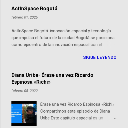
ActInSpace Bogotá
febrero 01, 2026
ActInSpace Bogotá: innovación espacial y tecnología
que impulsa el futuro de la ciudad Bogotá se posiciona
como epicentro de la innovación espacial con el
lanzamiento inminente de ActInSpace 2026, un
SIGUE LEYENDO
hackathon global que convierte tecnologías de la
Agencia Espacial Europea en soluciones prácticas para
la vida cotidiana. Este evento, organizado por el
Diana Uribe- Érase una vez Ricardo
Planetario de Bogotá del Idartes y la Universidad de los
Espinosa «Richi»
Andes, reúne a expertos como el presidente de Airbus
febrero 05, 2022
Colombia y líderes del sector aeroespacial para inspirar
a emprendedores y estudiantes. Qué es ActInSpace y
Érase una vez Ricardo Espinosa «Richi»
por qué importa en Bogotá ActInSpace es una
Compartimos este episodio de Diana
competencia mundial que opera en más de 60
Uribe Este capítulo especial es un
ciudades, donde participantes tienen 24 horas para
homenaje a una de las personas que se
idear startups basadas en tecnologías espaciales