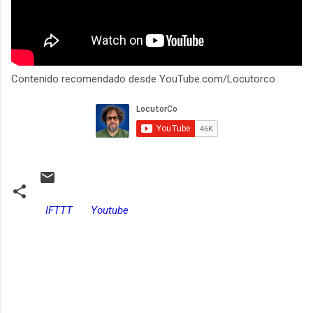
Contenido recomendado desde YouTube.com/Locutorco
IFTTT
Youtube
C
o
m
e