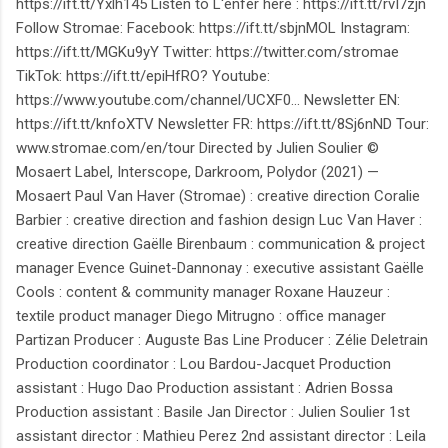
https://ift.tt/Yxlh145 Listen to L'enfer here : https://ift.tt/rvI7zjn
Follow Stromae: Facebook: https://ift.tt/sbjnMOL Instagram:
https://ift.tt/MGKu9yY Twitter: https://twitter.com/stromae
TikTok: https://ift.tt/epiHfRO? Youtube:
https://www.youtube.com/channel/UCXF0... Newsletter EN:
https://ift.tt/knfoXTV Newsletter FR: https://ift.tt/8Sj6nND Tour:
www.stromae.com/en/tour Directed by Julien Soulier ©
Mosaert Label, Interscope, Darkroom, Polydor (2021) —
Mosaert Paul Van Haver (Stromae) : creative direction Coralie
Barbier : creative direction and fashion design Luc Van Haver :
creative direction Gaëlle Birenbaum : communication & project
manager Evence Guinet-Dannonay : executive assistant Gaëlle
Cools : content & community manager Roxane Hauzeur :
textile product manager Diego Mitrugno : office manager
Partizan Producer : Auguste Bas Line Producer : Zélie Deletrain
Production coordinator : Lou Bardou-Jacquet Production
assistant : Hugo Dao Production assistant : Adrien Bossa
Production assistant : Basile Jan Director : Julien Soulier 1st
assistant director : Mathieu Perez 2nd assistant director : Leila