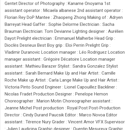
Gentet Director of Photography : Kaname Onoyama 1st
assistant operator : Micaela albanese 2nd assistant operator :
Florian Rey DoP Mantee : Zhaopeng Zhong Making of : Adryen
Barreyat Head Gaffer : Sophie Delorme Electrician : Sacha
Brauman Electrician: Tom Devianne Lighting designer : Aurélien
Dayot Prelight electrician : Emmanuel Malherbe Head Grip :
Dioclès Desrieux Best Boy grip : Eloi Perrin Prelight Grip :
Vladimir Duranovic Location manager : Léo Rodriguez Location
manager assistant : Grégoire Décatoire Location manager
assistant : Mathieu Barazer Stylist : Sandra Gonzalez Stylist
assistant : Sarah Bernard Make Up and Hair Artist : Camille
Roche Make up Artist : Carla Lange Make Up and Hair Artist :
Victoria Pinto Sound Engineer : Lionel Capouillez Backliner :
Nicolas Fradet Production Designer : Penelope Hemon
Choreographer : Marion Motin Choreographer assistant :
Jeanne Michel Post production : Royal Post Post-Production
Director : Cindy Durand Paucsik Editor : Marco Novoa Editor
assistant : Térence Nury Grader : Vincent Amor VFX Supervisor
: Julien Laudicina Graphic designer : Quentin Mesureux Graphic