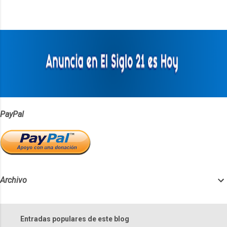
n
t
a
r
i
o
s
PayPal
Archivo
Entradas populares de este blog