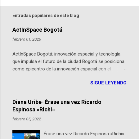
Entradas populares de este blog
ActInSpace Bogotá
febrero 01, 2026
ActInSpace Bogotá: innovación espacial y tecnología
que impulsa el futuro de la ciudad Bogotá se posiciona
como epicentro de la innovación espacial con el
lanzamiento inminente de ActInSpace 2026, un
SIGUE LEYENDO
hackathon global que convierte tecnologías de la
Agencia Espacial Europea en soluciones prácticas para
la vida cotidiana. Este evento, organizado por el
Diana Uribe- Érase una vez Ricardo
Planetario de Bogotá del Idartes y la Universidad de los
Espinosa «Richi»
Andes, reúne a expertos como el presidente de Airbus
febrero 05, 2022
Colombia y líderes del sector aeroespacial para inspirar
a emprendedores y estudiantes. Qué es ActInSpace y
Érase una vez Ricardo Espinosa «Richi»
por qué importa en Bogotá ActInSpace es una