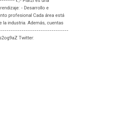
-------- 👉 Platzi es una
endizaje: - Desarrollo e
ento profesional Cada área está
 la industria. Además, cuentas
----------------------------------
/s2og9aZ Twitter: