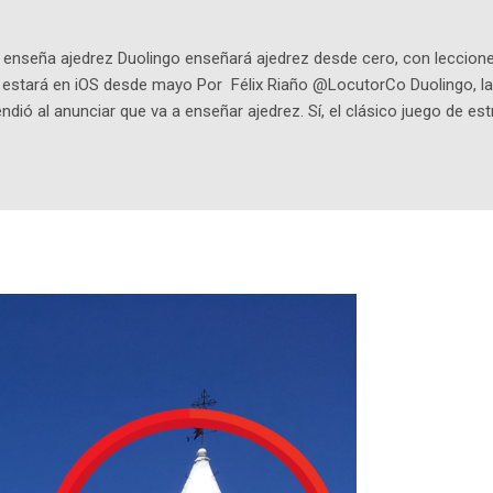
q25SBg Instagram: https://ift.tt/UPfSeo3 Twitter: https://twitter.com/di
enseña ajedrez Duolingo enseñará ajedrez desde cero, con lecciones
o estará en iOS desde mayo Por Félix Riaño @LocutorCo Duolingo, la
ndió al anunciar que va a enseñar ajedrez. Sí, el clásico juego de est
 la app, después de música y matemáticas. Comenzará como beta e
le primero en inglés. Los usuarios aprenderán desde lo más básico, 
tas. El sistema de enseñanza es similar al de sus otros cursos: lecc
páticos y ayudas visuales. ¿Será posible que una app que antes no
ugadores de ajedrez? Aún no podrás jugar contra otros humanos La a
ta con más de 37 millones de usuarios activos diarios. Desde 2022, 