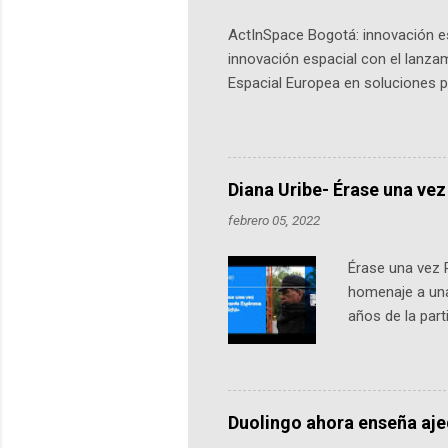
ActInSpace Bogotá: innovación es
innovación espacial con el lanza
Espacial Europea en soluciones pr
Universidad de los Andes, reúne a
emprendedores y estudiantes. Qu
más de 60 ciudades, donde partic
datos orbitales. En Bogotá, arranc
Diana Uribe- Érase una vez
febrero 05, 2022
Érase una vez 
homenaje a una
años de la par
literatura, la h
podcast, de dón
nuestro protag
Notas del episo
Duolingo ahora enseña aj
pueden consult