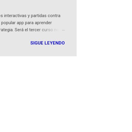
an...
 interactivas y partidas contra
 popular app para aprender
rategia. Será el tercer curso no
n iOS a mediados de mayo y
SIGUE LEYENDO
como mover un alfil, hasta jugar
iones cortas, interactivas, con
s enseñó francés, ahora nos
plicación Duolingo fue lanzada
ha empeza...