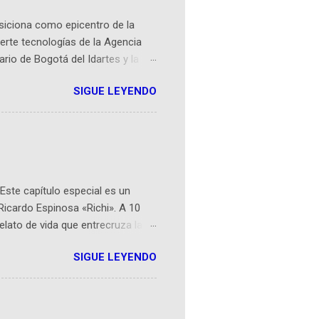
osiciona como epicentro de la
erte tecnologías de la Agencia
ario de Bogotá del Idartes y la
r aeroespacial para inspirar a
SIGUE LEYENDO
ompetencia mundial que opera en
 espaciales como satélites y
rio (calle 26B #5-93), in...
Este capítulo especial es un
Ricardo Espinosa «Richi». A 10
lato de vida que entrecruza la
 del origen de la narrativa de este
SIGUE LEYENDO
ven librera de Barichara y de
tamente de una novela de espías
ibros reunidos por Richi hoy se
Sociales! Facebook: