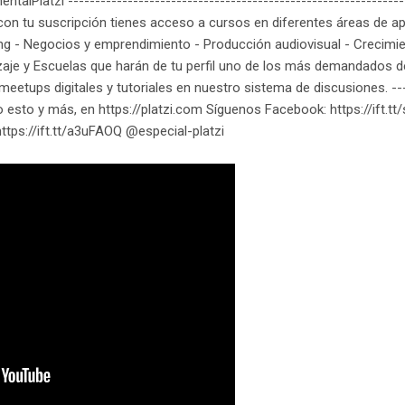
alPlatzi --------------------------------------------------------------
on tu suscripción tienes acceso a cursos en diferentes áreas de apr
ting - Negocios y emprendimiento - Producción audiovisual - Crecimi
je y Escuelas que harán de tu perfil uno de los más demandados de
eetups digitales y tutoriales en nuestro sistema de discusiones. -----
do esto y más, en https://platzi.com Síguenos Facebook: https://ift.tt
https://ift.tt/a3uFAOQ @especial-platzi