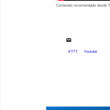
Contenido recomendado desde 
IFTTT
Youtube
C
o
m
e
n
t
a