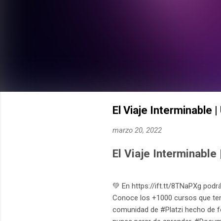
El Viaje Interminable 
marzo 20, 2022
El Viaje Interminable
💚 En https://ift.tt/8TNaPXg pod
Conoce los +1000 cursos que tene
comunidad de #Platzi hecho de fo