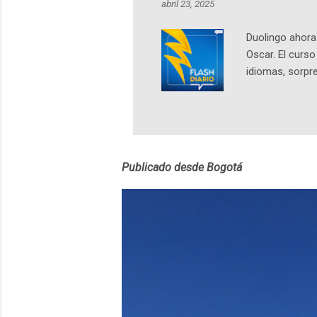
abril 23, 2025
https://ift.tt/W
Duolingo ahora 
Oscar. El curs
idiomas, sorpre
lingüístico de
estará disponib
partidas comple
personajes sim
convierta en j
Publicado desde Bogotá
en 2012 y cuen