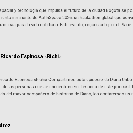
pacial y tecnología que impulsa el futuro de la ciudad Bogotá se p
miento inminente de ActInSpace 2026, un hackathon global que convi
ácticas para la vida cotidiana. Este evento, organizado por el Planet
 expertos como el presidente de Airbus Colombia y líderes del secto
é es ActInSpace y por qué importa en Bogotá ActInSpace es una c
ipantes tienen 24 horas para idear startups basadas en tecnologías
a con un evento gratuito el 30 de enero a las 10:00 a. m. en el Planeta
 Ricardo Espinosa «Richi»
Ricardo Espinosa «Richi» Compartimos este episodio de Diana Uribe 
 de las personas que se encuentran en el espíritu de este podcast: 
tida del mayor compañero de historias de Diana, les contaremos un re
istoria, el cine, los cómics, la fantasía y el amor. También hablaremos
de viene "la fuerza poderosa", del relato viviente que encarna una jo
onista: un personaje de gabán y sombrero que parecía sacado direc
dio: -La colección Ricardo Espinosa: los cómics, las novelas y los l
edrez
ar en la Biblioteca Luis Ángel Arango ¡Síguenos en nuestras Redes 