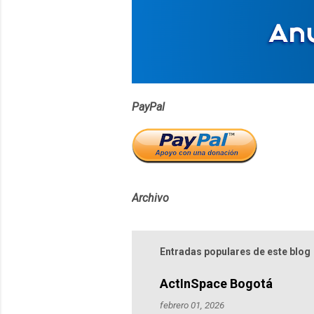
r
i
o
s
PayPal
Archivo
Entradas populares de este blog
ActInSpace Bogotá
febrero 01, 2026