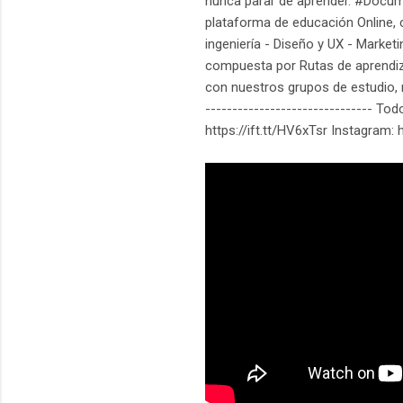
nunca parar de aprender. #Document
plataforma de educación Online, c
ingeniería - Diseño y UX - Marke
compuesta por Rutas de aprendiza
con nuestros grupos de estudio, m
------------------------------- To
https://ift.tt/HV6xTsr Instagram: 