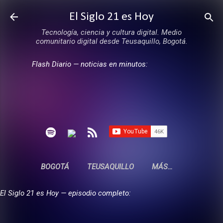
Ir al contenido principal
El Siglo 21 es Hoy
Tecnología, ciencia y cultura digital. Medio
comunitario digital desde Teusaquillo, Bogotá.
Flash Diario — noticias en minutos:
BOGOTÁ
TEUSAQUILLO
MÁS…
El Siglo 21 es Hoy — episodio completo: