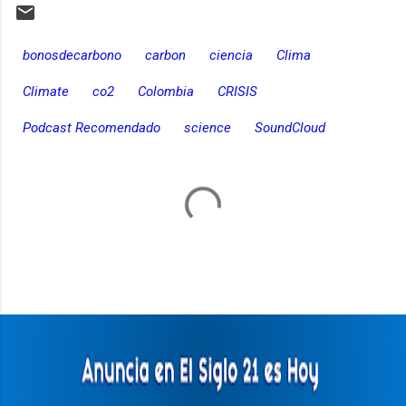
bonosdecarbono
carbon
ciencia
Clima
Climate
co2
Colombia
CRISIS
Podcast Recomendado
science
SoundCloud
C
o
m
e
n
t
a
r
i
o