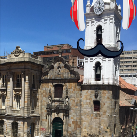
antes nos enseñó francés, ahora nos
convierta en jugadores de ajedrez? Aún
no podrás jugar contra otros humanos
La aplicación Duolingo fue lanzada en
2012 y cuenta con más de 37 millones
de usuarios activos diarios. Desde 2022,
ha empeza...