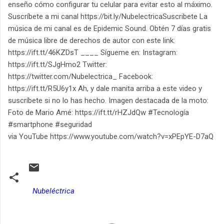
enseño cómo configurar tu celular para evitar esto al máximo.
Suscríbete a mi canal https://bit.ly/NubelectricaSuscribete La
música de mi canal es de Epidemic Sound. Obtén 7 días gratis
de música libre de derechos de autor con este link:
https://ift.tt/46KZDsT ____ Sígueme en: Instagram:
https://ift.tt/SJgHmo2 Twitter:
https://twitter.com/Nubelectrica_ Facebook:
https://ift.tt/R5U6y1x Ah, y dale manita arriba a este video y
suscríbete si no lo has hecho. Imagen destacada de la moto:
Foto de Mario Amé: https://ift.tt/rHZJdQw #Tecnología
#smartphone #seguridad
via YouTube https://www.youtube.com/watch?v=xPEpYE-D7aQ
Nubeléctrica
C