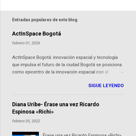
Entradas populares de este blog
ActInSpace Bogotá
febrero 01, 2026
ActInSpace Bogotá: innovación espacial y tecnología
que impulsa el futuro de la ciudad Bogotá se posiciona
como epicentro de la innovación espacial con el
lanzamiento inminente de ActInSpace 2026, un
SIGUE LEYENDO
hackathon global que convierte tecnologías de la
Agencia Espacial Europea en soluciones prácticas para
la vida cotidiana. Este evento, organizado por el
Diana Uribe- Érase una vez Ricardo
Planetario de Bogotá del Idartes y la Universidad de los
Espinosa «Richi»
Andes, reúne a expertos como el presidente de Airbus
febrero 05, 2022
Colombia y líderes del sector aeroespacial para inspirar
a emprendedores y estudiantes. Qué es ActInSpace y
Érase una vez Ricardo Espinosa «Richi»