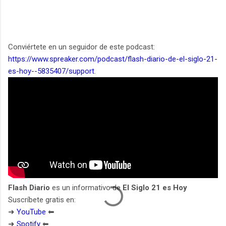
Conviértete en un seguidor de este podcast:
https://www.spreaker.com/podcast/flash-diario-de-el-siglo-21-
es-hoy--5835407/support
.
Flash Diario
es un informativo de
El Siglo 21 es Hoy
Suscríbete gratis en:
➜
YouTube
⬅︎
➜
Spotify
⬅︎