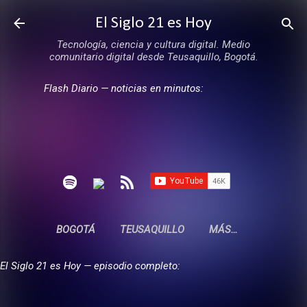
Ir al contenido principal
El Siglo 21 es Hoy
Tecnología, ciencia y cultura digital. Medio
comunitario digital desde Teusaquillo, Bogotá.
Flash Diario — noticias en minutos:
BOGOTÁ
TEUSAQUILLO
MÁS…
El Siglo 21 es Hoy — episodio completo: