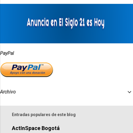
a
r
i
o
s
PayPal
Archivo
Entradas populares de este blog
ActInSpace Bogotá