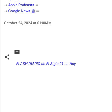
➜
Apple Podcasts
⬅︎
➜
Google News 📰
⬅︎
October 24, 2024 at 01:00AM
FLASH DIARIO de El Siglo 21 es Hoy
C
o
m
e
n
t