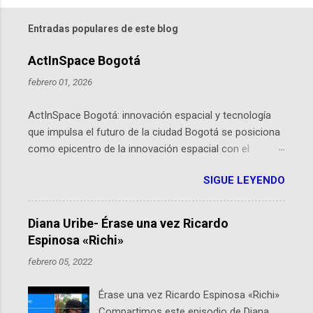
Entradas populares de este blog
ActInSpace Bogotá
febrero 01, 2026
ActInSpace Bogotá: innovación espacial y tecnología
que impulsa el futuro de la ciudad Bogotá se posiciona
como epicentro de la innovación espacial con el
lanzamiento inminente de ActInSpace 2026, un
SIGUE LEYENDO
hackathon global que convierte tecnologías de la
Agencia Espacial Europea en soluciones prácticas para
la vida cotidiana. Este evento, organizado por el
Diana Uribe- Érase una vez Ricardo
Planetario de Bogotá del Idartes y la Universidad de los
Espinosa «Richi»
Andes, reúne a expertos como el presidente de Airbus
febrero 05, 2022
Colombia y líderes del sector aeroespacial para inspirar
a emprendedores y estudiantes. Qué es ActInSpace y
Érase una vez Ricardo Espinosa «Richi»
por qué importa en Bogotá ActInSpace es una
Compartimos este episodio de Diana