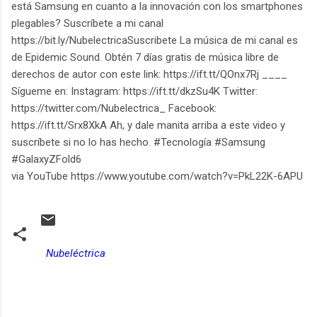
está Samsung en cuanto a la innovación con los smartphones
plegables? Suscríbete a mi canal
https://bit.ly/NubelectricaSuscribete La música de mi canal es
de Epidemic Sound. Obtén 7 días gratis de música libre de
derechos de autor con este link: https://ift.tt/QOnx7Rj ____
Sígueme en: Instagram: https://ift.tt/dkzSu4K Twitter:
https://twitter.com/Nubelectrica_ Facebook:
https://ift.tt/Srx8XkA Ah, y dale manita arriba a este video y
suscríbete si no lo has hecho. #Tecnología #Samsung
#GalaxyZFold6
via YouTube https://www.youtube.com/watch?v=PkL22K-6APU
Nubeléctrica
C
o