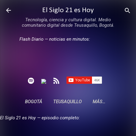
Ir al contenido principal
El Siglo 21 es Hoy
Tecnología, ciencia y cultura digital. Medio
comunitario digital desde Teusaquillo, Bogotá.
Flash Diario — noticias en minutos:
BOGOTÁ
TEUSAQUILLO
MÁS…
El Siglo 21 es Hoy — episodio completo: