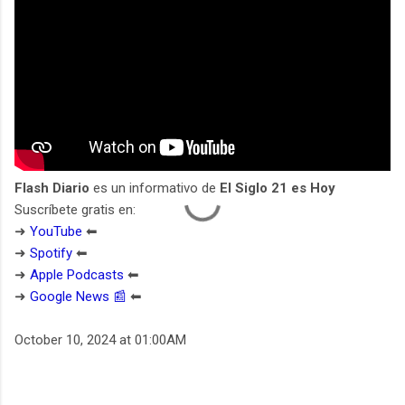
Flash Diario
es un informativo de
El Siglo 21 es Hoy
Suscríbete gratis en:
➜
YouTube
⬅︎
➜
Spotify
⬅︎
➜
Apple Podcasts
⬅︎
➜
Google News 📰
⬅︎
October 10, 2024 at 01:00AM